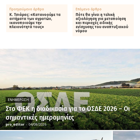
Προηγούμενο άρθρο
Επόμενο άρθρο
Κ. Τσιάρας: «Κατανοούμε τα
Πότε θα γίνει η τελική
αιτήματα των αγροτών,
αξιολόγηση για μεταποίηση
ικανοποιούμε την
και περιοχές ειδικής
πλειονότητά τους»
ενίσχυσης του αναπτυξιακού
νόμου
ΕΝΗΜΈΡΩΣΗ
Στο ΦΕΚ η διαδικασία για το ΟΣΔΕ 2026 – Οι
σημαντικές ημερομηνίες
pro_editor
-
04/08/2026