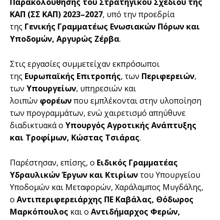
Παρακολούθησης του Στρατηγικού Σχεδίου της
ΚΑΠ (ΣΣ ΚΑΠ) 2023–2027
, υπό την προεδρία
της
Γενικής Γραμματέως Ενωσιακών Πόρων και
Υποδομών, Αργυρώς Ζέρβα
.
Στις εργασίες συμμετείχαν εκπρόσωποι
της
Ευρωπαϊκής Επιτροπής
, των
Περιφερειών
,
των
Υπουργείων
, υπηρεσιών και
λοιπών
φορέων
που εμπλέκονται στην υλοποίηση
των προγραμμάτων, ενώ χαιρετισμό απηύθυνε
διαδικτυακά ο
Υπουργός Αγροτικής Ανάπτυξης
και Τροφίμων, Κώστας Τσιάρας
.
Παρέστησαν, επίσης, ο
Ειδικός Γραμματέας
Υδραυλικών Έργων και Κτιρίων
του Υπουργείου
Υποδομών και Μεταφορών, Χαράλαμπος Μυγδάλης,
ο
Αντιπεριφερειάρχης ΠΕ Καβάλας, Θόδωρος
Μαρκόπουλος
και ο
Αντιδήμαρχος Φερών,