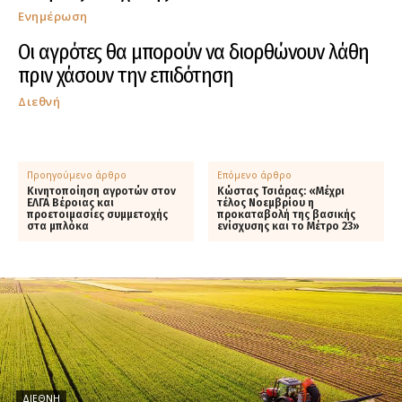
Ενημέρωση
Οι αγρότες θα μπορούν να διορθώνουν λάθη
πριν χάσουν την επιδότηση
Διεθνή
Προηγούμενο άρθρο
Επόμενο άρθρο
Κινητοποίηση αγροτών στον
Κώστας Τσιάρας: «Μέχρι
ΕΛΓΑ Βέροιας και
τέλος Νοεμβρίου η
προετοιμασίες συμμετοχής
προκαταβολή της βασικής
στα μπλόκα
ενίσχυσης και το Μέτρο 23»
ΔΙΕΘΝΉ