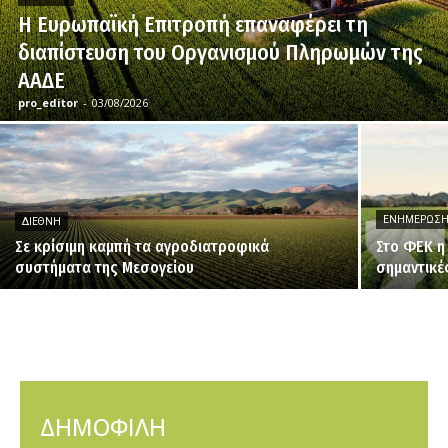
H Ευρωπαϊκή Επιτροπή επαναφέρει τη
διαπίστευση του Οργανισμού Πληρωμών της
ΑΑΔΕ
pro_editor
-
03/08/2026
ΕΝΗΜΈΡΩΣ
ΔΙΕΘΝΉ
Σε κρίσιμη καμπή τα αγροδιατροφικά
Στο ΦΕΚ η
συστήματα της Μεσογείου
σημαντικέ
ΔΗΜΟΦΙΛΗ