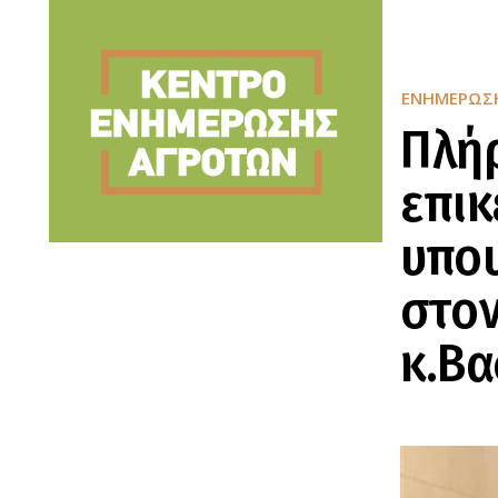
ΕΝΗΜΈΡΩΣ
Πλήρ
επικ
υπο
στον
κ.Βα