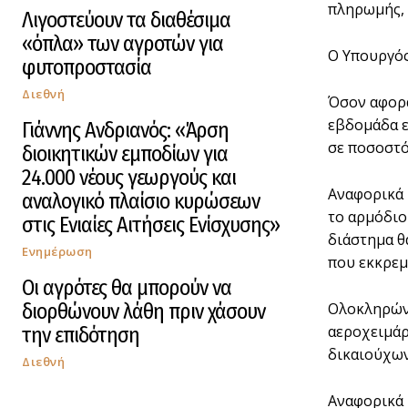
πληρωμής, 
Λιγοστεύουν τα διαθέσιμα
«όπλα» των αγροτών για
Ο Υπουργός
φυτοπροστασία
Διεθνή
Όσον αφορ
εβδομάδα ε
Γιάννης Ανδριανός: «Άρση
σε ποσοστό
διοικητικών εμποδίων για
24.000 νέους γεωργούς και
Αναφορικά 
αναλογικό πλαίσιο κυρώσεων
το αρμόδιο
στις Ενιαίες Αιτήσεις Ενίσχυσης»
διάστημα θ
Ενημέρωση
που εκκρεμε
Οι αγρότες θα μπορούν να
διορθώνουν λάθη πριν χάσουν
Ολοκληρώνε
αεροχειμάρ
την επιδότηση
δικαιούχων
Διεθνή
Αναφορικά 