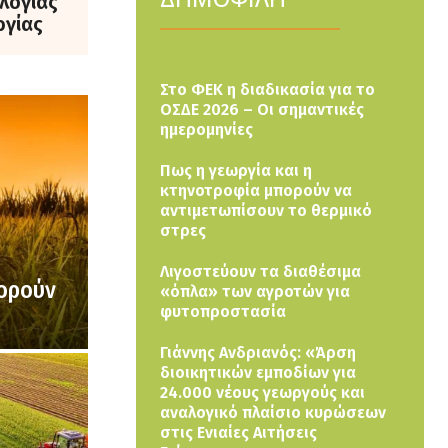
λογίας
ργίας
Στο ΦΕΚ η διαδικασία για το
ΟΣΔΕ 2026 – Οι σημαντικές
ημερομηνίες
Πως η γεωργία και η
κτηνοτροφία μπορούν να
αντιμετωπίσουν το θερμικό
στρες
Λιγοστεύουν τα διαθέσιμα
πορούν
«όπλα» των αγροτών για
φυτοπροστασία
Γιάννης Ανδριανός: «Άρση
διοικητικών εμποδίων για
24.000 νέους γεωργούς και
αναλογικό πλαίσιο κυρώσεων
στις Ενιαίες Αιτήσεις