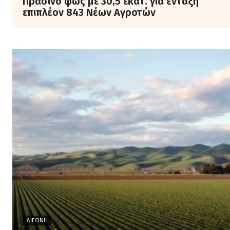
Πράσινο φως με 30,5 εκατ. για ένταξη
επιπλέον 843 Νέων Αγροτών
ΔΙΕΘΝΉ