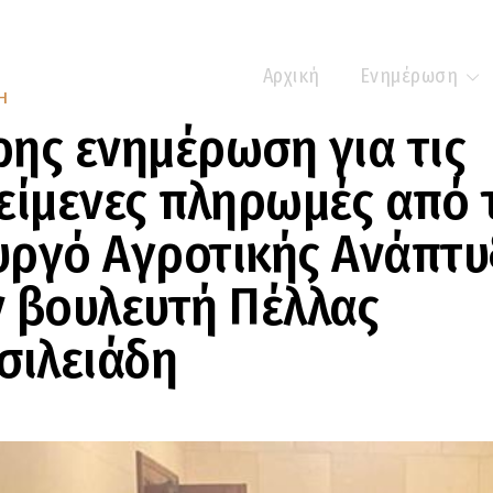
Αρχική
Ενημέρωση
Η
ης ενημέρωση για τις
είμενες πληρωμές από 
υργό Αγροτικής Ανάπτυ
 βουλευτή Πέλλας
σιλειάδη