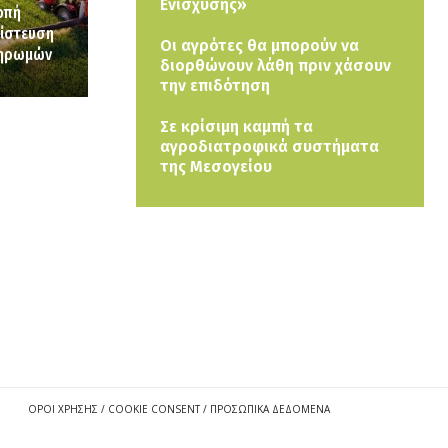
Ενίσχυσης»
οπή
πίστευση
Οι αγρότες θα μπορούν να
ληρωμών
διορθώνουν λάθη πριν χάσουν
την επιδότηση
Σε κρίσιμη καμπή τα
αγροδιατροφικά συστήματα
της Μεσογείου
ΟΡΟΙ ΧΡΗΣΗΣ / COOKIE CONSENT / ΠΡΟΣΩΠΙΚΑ ΔΕΔΟΜΕΝΑ