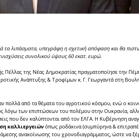
 τα λιπάσματα, υπεγράφη η σχετική απόφαση και θα πιστω
νισχύσεις συνολικού ύψους 60 εκατ. ευρώ.
ς Πέλλας της Nέας Δημοκρατίας πραγματοποίησε την Πέμ
ροτικής Ανάπτυξης & Τροφίμων κ. Γ. Γεωργαντά στη Βουλή
ν πολλά από τα θέματα του αγροτικού κόσμου, ενώ ο κοινό
ς λόγω των επιπτώσεων του πολέμου στην Ουκρανία, αλλά 
ις που δεν καλύπτονται από τον ΕΛΓΑ. Η Κυβέρνηση αναγ
ση καλλιεργειών
όπως ροδάκινα (συμπύρηνα & επιτραπέζι
 άμεσης ανακοίνωσης του χρονοδιαγράμματος, ώστε να ξέρ