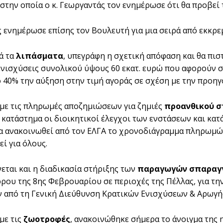
στην οποία ο κ. Γεωργαντάς τον ενημέρωσε ότι θα προβεί
 ενημέρωσε επίσης τον Βουλευτή για μια σειρά από εκκρεμ
ά τα
λιπάσματα
, υπεγράφη η σχετική απόφαση και θα πι
νισχύσεις συνολικού ύψους 60 εκατ. ευρώ που αφορούν σ
 40% την αύξηση στην τιμή αγοράς σε σχέση με την προηγ
με τις πληρωμές αποζημιώσεων για ζημιές
προανθικού σ
 κατάστημα οι διοικητικοί έλεγχοι των ενστάσεων και κατ
α ανακοινωθεί από τον ΕΛΓΑ το χρονοδιάγραμμα πληρωμών
ί για όλους.
ται και η διαδικασία στήριξης των
παραγωγών σπαραγ
ρου της 8ης Φεβρουαρίου σε περιοχές της Πέλλας, για την
 από τη Γενική Διεύθυνση Κρατικών Ενισχύσεων & Αρωγή
με τις
ζωοτροφές
, ανακοινώθηκε σήμερα το άνοιγμα της