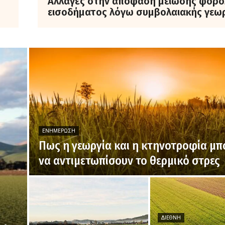
Αλλαγές στην απόφαση μείωσης φορο
εισοδήματος λόγω συμβολαιακής γεω
ΕΝΗΜΈΡΩΣΗ
Πως η γεωργία και η κτηνοτροφία μ
να αντιμετωπίσουν το θερμικό στρες
ΔΙΕΘΝΉ