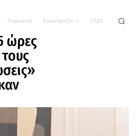
Γεωπονικά
Κοινοπραξία
ΟΣΔΕ
5 ώρες
 τους
ώσεις»
καν