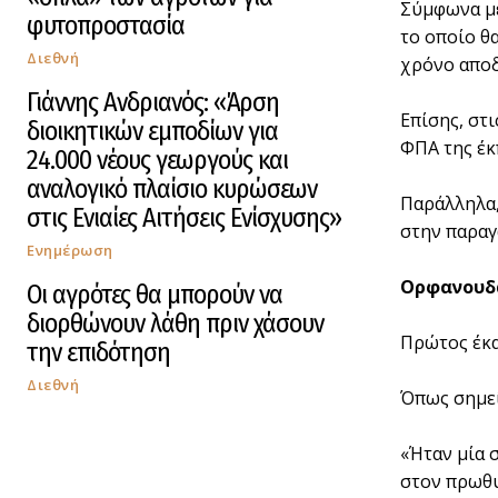
Σύμφωνα με
φυτοπροστασία
το οποίο θ
Διεθνή
χρόνο αποδ
Γιάννης Ανδριανός: «Άρση
Επίσης, στ
διοικητικών εμποδίων για
ΦΠΑ της έκ
24.000 νέους γεωργούς και
αναλογικό πλαίσιο κυρώσεων
Παράλληλα,
στις Ενιαίες Αιτήσεις Ενίσχυσης»
στην παραγ
Ενημέρωση
Ορφανουδά
Οι αγρότες θα μπορούν να
διορθώνουν λάθη πριν χάσουν
Πρώτος έκ
την επιδότηση
Διεθνή
Όπως σημε
«Ήταν μία 
στον πρωθυ