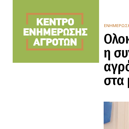
ΕΝΗΜΈΡΩΣ
Ολοκ
η συ
αγρό
στα