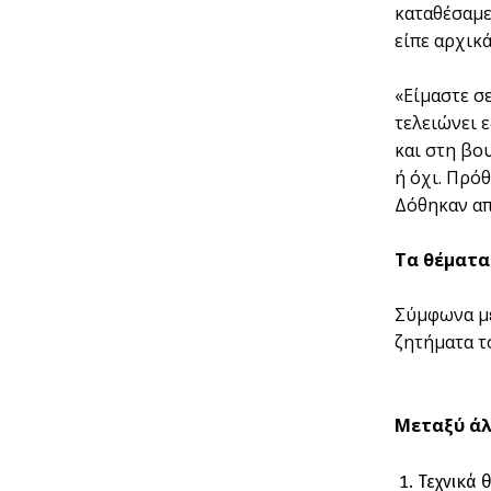
καταθέσαμε
είπε αρχικά
«Είμαστε σε
τελειώνει 
και στη βο
ή όχι. Πρό
Δόθηκαν απ
Τα θέματα
Σύμφωνα με
ζητήματα τ
Μεταξύ άλ
Τεχνικά 