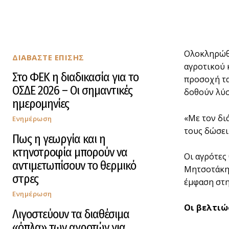
Ολοκληρώθη
ΔΙΑΒΑΣΤΕ ΕΠΙΣΗΣ
αγροτικού 
Στο ΦΕΚ η διαδικασία για το
προσοχή τα
ΟΣΔΕ 2026 – Οι σημαντικές
δοθούν λύσ
ημερομηνίες
«Με τον δι
Ενημέρωση
τους δώσει
Πως η γεωργία και η
κτηνοτροφία μπορούν να
Οι αγρότες
αντιμετωπίσουν το θερμικό
Μητσοτάκης
στρες
έμφαση στη
Ενημέρωση
Οι βελτιώ
Λιγοστεύουν τα διαθέσιμα
«όπλα» των αγροτών για