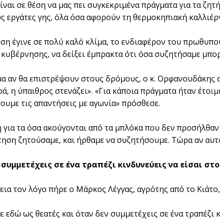
είναι σε θέση να μας πει συγκεκριμένα πράγματα για τα ζη
υς εργάτες γης, όλα όσα αφορούν τη θερμοκηπιακή καλλιέργ
ση έγινε σε πολύ καλό κλίμα, το ενδιαφέρον του πρωθυπου
 κυβέρνησης, να δείξει έμπρακτα ότι όσα συζητήσαμε μπο
α αν θα επιστρέψουν στους δρόμους, ο κ. Ορφανουδάκης α
ά, η ύπαιθρος στενάζει». «Για κάποια πράγματα ήταν έτοι
νουμε τις απαντήσεις με αγωνία» πρόσθεσε.
 για τα όσα ακούγονται από τα μπλόκα που δεν προσήλθαν 
τηση ζητούσαμε, και ήρθαμε να συζητήσουμε. Τώρα αν αυτό 
συμμετέχεις σε ένα τραπέζι κινδυνεύεις να είσαι στο
εια τον λόγο πήρε ο Μάρκος Λέγγας, αγρότης από το Κιάτο,
 εδώ ως θεατές και όταν δεν συμμετέχεις σε ένα τραπέζι κ