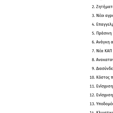
Ζητήματ
Νέοι αγρ
Επαγγελ
Πράσινη
Ανάγκη 
Νέα ΚΑΠ 
Ανακαταν
Διασύνδε
Κόστος π
Ενίσχυση
Ενίσχυσ
Υποδομές
Κλιματικ