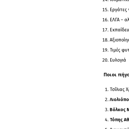
Εργάτες 
ΕΛΓΑ – α
Εκπαίδε
Αξιοποίη
Τιμές φ
Ευλογιά
Ποιοι πήγ
Τσίλιας 
Λιολιόπο
Βόλκος Ν
Τόπης Αθ