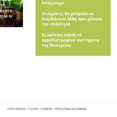
Ενίσχυσης»
 τις
mis στο
Οι αγρότες θα μπορούν να
στου οι
διορθώνουν λάθη πριν χάσουν
την επιδότηση
Σε κρίσιμη καμπή τα
αγροδιατροφικά συστήματα
της Μεσογείου
ΟΡΟΙ ΧΡΗΣΗΣ / COOKIE CONSENT / ΠΡΟΣΩΠΙΚΑ ΔΕΔΟΜΕΝΑ