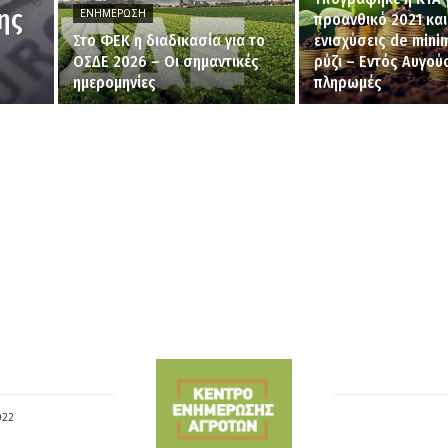
ης
ΕΝΗΜΈΡΩΣΗ
προανθικό 2021 και
Στο ΦΕΚ η διαδικασία για το
ενισχύσεις de mini
ΟΣΔΕ 2026 – Οι σημαντικές
ρύζι – Εντός Αυγού
ημερομηνίες
πληρωμές
022