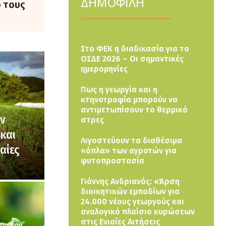
ΔΗΜΟΦΙΛΗ
ό τους
Στο ΦΕΚ η διαδικασία για το
ΟΣΔΕ 2026 – Οι σημαντικές
ημερομηνίες
Πως η γεωργία και η
κτηνοτροφία μπορούν να
αντιμετωπίσουν το θερμικό
ών
στρες
και
Λιγοστεύουν τα διαθέσιμα
αίες
«όπλα» των αγροτών για
φυτοπροστασία
Γιάννης Ανδριανός: «Άρση
διοικητικών εμποδίων για
24.000 νέους γεωργούς και
αναλογικό πλαίσιο κυρώσεων
στις Ενιαίες Αιτήσεις
ια τον