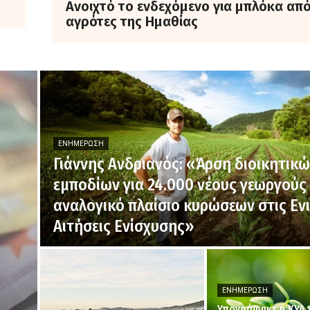
Ανοιχτό το ενδεχόμενο για μπλόκα απ
αγρότες της Ημαθίας
ΕΝΗΜΈΡΩΣΗ
Γιάννης Ανδριανός: «Άρση διοικητικ
εμποδίων για 24.000 νέους γεωργούς 
αναλογικό πλαίσιο κυρώσεων στις Ενι
Αιτήσεις Ενίσχυσης»
ΕΝΗΜΈΡΩΣΗ
Υπογράφηκε η ΚΥΑ γ