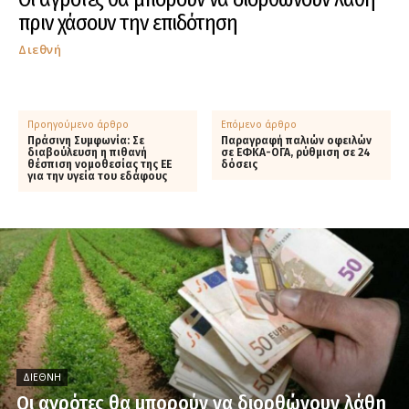
πριν χάσουν την επιδότηση
Διεθνή
Προηγούμενο άρθρο
Επόμενο άρθρο
Πράσινη Συμφωνία: Σε
Παραγραφή παλιών οφειλών
διαβούλευση η πιθανή
σε ΕΦΚΑ-ΟΓΑ, ρύθμιση σε 24
θέσπιση νομοθεσίας της ΕΕ
δόσεις
για την υγεία του εδάφους
ΔΙΕΘΝΉ
Οι αγρότες θα μπορούν να διορθώνουν λάθη