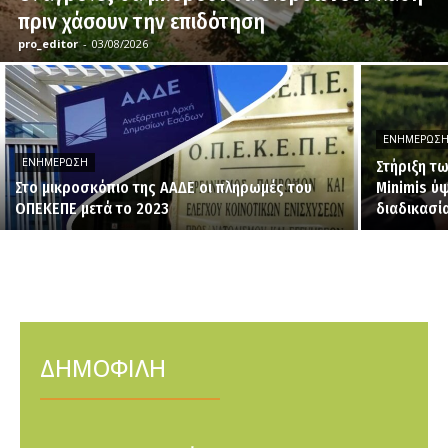
πριν χάσουν την επιδότηση
pro_editor
-
03/08/2026
ΕΝΗΜΈΡΩΣ
ΕΝΗΜΈΡΩΣΗ
Στήριξη τ
Στο μικροσκόπιο της ΑΑΔΕ οι πληρωμές του
Minimis ύψ
ΟΠΕΚΕΠΕ μετά το 2023
διαδικασί
ΔΗΜΟΦΙΛΗ