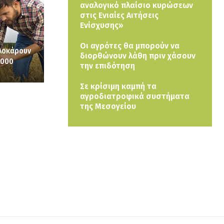
αναλογικό πλαίσιο κυρώσεων
στις Ενιαίες Αιτήσεις
Ενίσχυσης»
Οι αγρότες θα μπορούν να
πλοκάρουν
διορθώνουν λάθη πριν χάσουν
.000
την επιδότηση
Σε κρίσιμη καμπή τα
αγροδιατροφικά συστήματα
της Μεσογείου