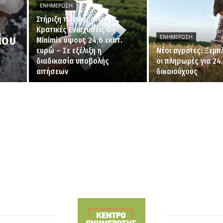
ΕΝΗΜΈΡΩΣΗ
Στήριξη των Αγροτών με
Κρατικές Ενισχύσεις De
ίου
ΕΝΗΜΈΡΩΣΗ
Minimis ύψους 24,6 εκατ.
ευρώ – Σε εξέλιξη η
Νέοι αγρότες: Ξεμ
διαδικασία υποβολής
οι πληρωμές για 24
αιτήσεων
δικαιούχους