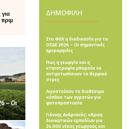
ΔΗΜΟΦΙΛΗ
 για
 πριμ
Στο ΦΕΚ η διαδικασία για το
ΟΣΔΕ 2026 – Οι σημαντικές
ημερομηνίες
Πως η γεωργία και η
κτηνοτροφία μπορούν να
αντιμετωπίσουν το θερμικό
στρες
Λιγοστεύουν τα διαθέσιμα
«όπλα» των αγροτών για
6 – Οι
φυτοπροστασία
Γιάννης Ανδριανός: «Άρση
διοικητικών εμποδίων για
24.000 νέους γεωργούς και