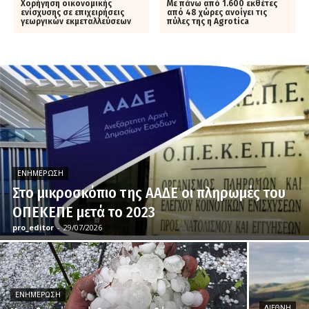
Χορήγηση οικονομικής
Με πάνω από 1.600 εκθέτες
ενίσχυσης σε επιχειρήσεις
από 48 χώρες ανοίγει τις
γεωργικών εκμεταλλεύσεων
πύλες της η Agrotica
ΕΝΗΜΈΡΩΣΗ
Στο μικροσκόπιο της ΑΑΔΕ οι πληρωμές του
ΟΠΕΚΕΠΕ μετά το 2023
pro_editor
-
29/07/2026
ΕΝΗΜΈΡΩΣΗ
ΔΙΕΘΝΉ