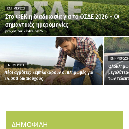
ΕΝΗΜΈΡΩΣΗ
Στο ΦΕΚ η διαδικασία για το ΟΣΔΕ 2026 – Οι
σημαντικές ημερομηνίες
pro_editor
-
04/08/2026
ΕΝΗΜΈΡΩΣ
ΕΝΗΜΈΡΩΣΗ
Ολοκληρώθ
Νέοι αγρότες: Ξεμπλοκάρουν οι πληρωμές για
μεγαλύτερ
24.000 δικαιούχους
των τελευ
ΔΗΜΟΦΙΛΗ