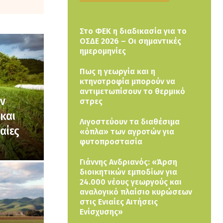
Στο ΦΕΚ η διαδικασία για το
ΟΣΔΕ 2026 – Οι σημαντικές
ημερομηνίες
Πως η γεωργία και η
κτηνοτροφία μπορούν να
αντιμετωπίσουν το θερμικό
ών
στρες
και
Λιγοστεύουν τα διαθέσιμα
αίες
«όπλα» των αγροτών για
φυτοπροστασία
Γιάννης Ανδριανός: «Άρση
διοικητικών εμποδίων για
24.000 νέους γεωργούς και
αναλογικό πλαίσιο κυρώσεων
στις Ενιαίες Αιτήσεις
Ενίσχυσης»