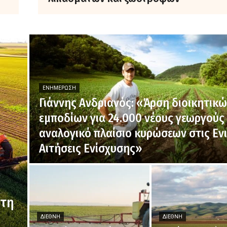
ΕΝΗΜΈΡΩΣΗ
Γιάννης Ανδριανός: «Άρση διοικητικ
εμποδίων για 24.000 νέους γεωργούς 
αναλογικό πλαίσιο κυρώσεων στις Ενι
Αιτήσεις Ενίσχυσης»
 τη
ΔΙΕΘΝΉ
ΔΙΕΘΝΉ