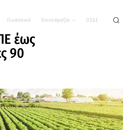
Γεωπονικά
Κοινοπραξία
ΟΣΔΕ
ΠΕ έως
ς 90