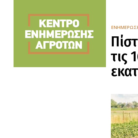
ΕΝΗΜΈΡΩΣ
Πίστ
τις 
εκατ