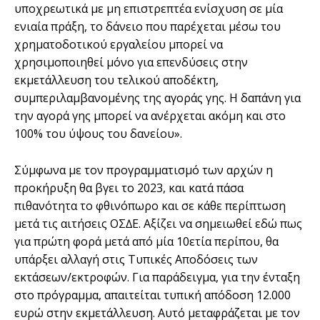
υποχρεωτικά µε µη επιστρεπτέα ενίσχυση σε µία
ενιαία πράξη, το δάνειο που παρέχεται µέσω του
χρηµατοδοτικού εργαλείου µπορεί να
χρησιµοποιηθεί µόνο για επενδύσεις στην
εκµετάλλευση του τελικού αποδέκτη,
συµπεριλαµβανοµένης της αγοράς γης. Η δαπάνη για
την αγορά γης µπορεί να ανέρχεται ακόµη και στο
100% του ύψους του δανείου».
Σύµφωνα µε τον προγραµµατισµό των αρχών η
προκήρυξη θα βγει το 2023, και κατά πάσα
πιθανότητα το φθινόπωρο και σε κάθε περίπτωση
µετά τις αιτήσεις ΟΣ∆Ε. Αξίζει να σηµειωθεί εδώ πως
για πρώτη φορά µετά από µία 10ετία περίπου, θα
υπάρξει αλλαγή στις Τυπικές Αποδόσεις των
εκτάσεων/εκτροφών. Για παράδειγµα, για την ένταξη
στο πρόγραµµα, απαιτείται τυπική απόδοση 12.000
ευρώ στην εκµετάλλευση. Αυτό µεταφράζεται µε τον