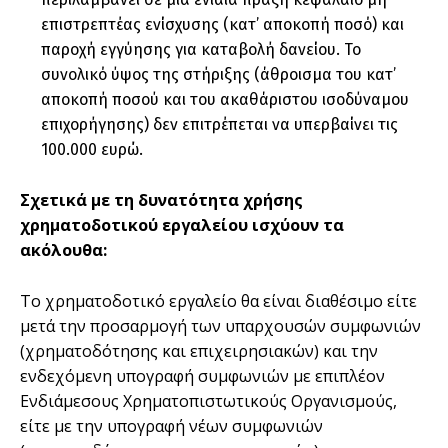
επιστρεπτέας ενίσχυσης (κατ’ αποκοπή ποσό) και
παροχή εγγύησης για καταβολή δανείου. Το
συνολικό ύψος της στήριξης (άθροισµα του κατ’
αποκοπή ποσού και του ακαθάριστου ισοδύναµου
επιχορήγησης) δεν επιτρέπεται να υπερβαίνει τις
100.000 ευρώ.
Σχετικά µε τη δυνατότητα χρήσης
χρηµατοδοτικού εργαλείου ισχύουν τα
ακόλουθα:
Το χρηµατοδοτικό εργαλείο θα είναι διαθέσιµο είτε
µετά την προσαρµογή των υπαρχουσών συµφωνιών
(χρηµατοδότησης και επιχειρησιακών) και την
ενδεχόµενη υπογραφή συµφωνιών µε επιπλέον
Ενδιάµεσους Χρηµατοπιστωτικούς Οργανισµούς,
είτε µε την υπογραφή νέων συµφωνιών