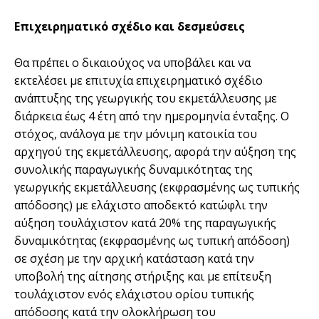
Επιχειρηµατικό σχέδιο και δεσµεύσεις
Θα πρέπει ο δικαιούχος να υποβάλει και να
εκτελέσει µε επιτυχία επιχειρηµατικό σχέδιο
ανάπτυξης της γεωργικής του εκµετάλλευσης µε
διάρκεια έως 4 έτη από την ηµεροµηνία ένταξης. Ο
στόχος, ανάλογα µε την µόνιµη κατοικία του
αρχηγού της εκµετάλλευσης, αφορά την αύξηση της
συνολικής παραγωγικής δυναµικότητας της
γεωργικής εκµετάλλευσης (εκφρασµένης ως τυπικής
απόδοσης) µε ελάχιστο αποδεκτό κατώφλι την
αύξηση τουλάχιστον κατά 20% της παραγωγικής
δυναµικότητας (εκφρασµένης ως τυπική απόδοση)
σε σχέση µε την αρχική κατάσταση κατά την
υποβολή της αίτησης στήριξης και µε επίτευξη
τουλάχιστον ενός ελάχιστου ορίου τυπικής
απόδοσης κατά την ολοκλήρωση του