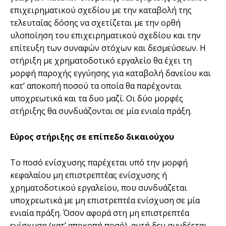
επιχειρηµατικού σχεδίου µε την καταβολή της
τελευταίας δόσης να σχετίζεται µε την ορθή
υλοποίηση του επιχειρηµατικού σχεδίου και την
επίτευξη των συναφών στόχων και δεσµεύσεων. Η
στήριξη µε χρηµατοδοτικό εργαλείο θα έχει τη
µορφή παροχής εγγύησης για καταβολή δανείου και
κατ’ αποκοπή ποσού τα οποία θα παρέχονται
υποχρεωτικά και τα δυο µαζί. Οι δύο µορφές
στήριξης θα συνδυάζονται σε µία ενιαία πράξη.
Εύρος στήριξης σε επίπεδο δικαιούχου
Το ποσό ενίσχυσης παρέχεται υπό την µορφή
κεφαλαίου µη επιστρεπτέας ενίσχυσης ή
χρηµατοδοτικού εργαλείου, που συνδυάζεται
υποχρεωτικά µε µη επιστρεπτέα ενίσχυση σε µία
ενιαία πράξη. Όσον αφορά στη µη επιστρεπτέα
ενίσχυση (κατ’ αποκοπή ποσό), αυτή δεν συνδέεται