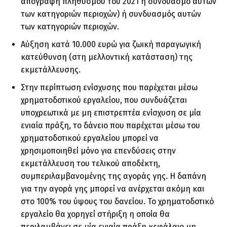
απογραφή πληθυσµού του 2021 ή συνδυασµό αυτών
των κατηγοριών περιοχών) ή συνδυασµός αυτών
των κατηγοριών περιοχών.
Αύξηση κατά 10.000 ευρώ για ζωική παραγωγική
κατεύθυνση (στη µελλοντική κατάσταση) της
εκµετάλλευσης.
Στην περίπτωση ενίσχυσης που παρέχεται µέσω
χρηµατοδοτικού εργαλείου, που συνδυάζεται
υποχρεωτικά µε µη επιστρεπτέα ενίσχυση σε µία
ενιαία πράξη, το δάνειο που παρέχεται µέσω του
χρηµατοδοτικού εργαλείου µπορεί να
χρησιµοποιηθεί µόνο για επενδύσεις στην
εκµετάλλευση του τελικού αποδέκτη,
συµπεριλαµβανοµένης της αγοράς γης. Η δαπάνη
για την αγορά γης µπορεί να ανέρχεται ακόµη και
στο 100% του ύψους του δανείου. Το χρηµατοδοτικό
εργαλείο θα χορηγεί στήριξη η οποία θα
περιλαµβάνει σε µία ενιαία πράξη κεφάλαιο µη