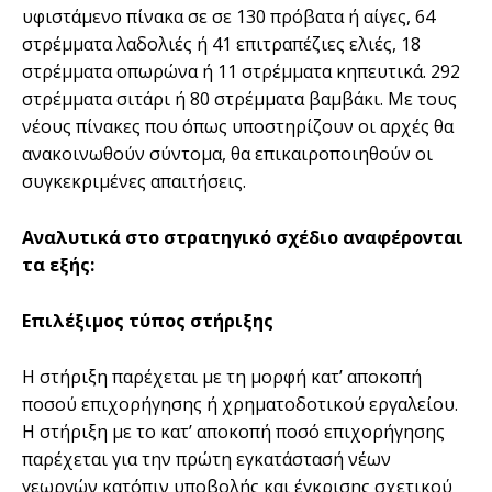
υφιστάµενο πίνακα σε σε 130 πρόβατα ή αίγες, 64
στρέµµατα λαδολιές ή 41 επιτραπέζιες ελιές, 18
στρέµµατα οπωρώνα ή 11 στρέµµατα κηπευτικά. 292
στρέµµατα σιτάρι ή 80 στρέµµατα βαµβάκι. Με τους
νέους πίνακες που όπως υποστηρίζουν οι αρχές θα
ανακοινωθούν σύντοµα, θα επικαιροποιηθούν οι
συγκεκριµένες απαιτήσεις.
Αναλυτικά στο στρατηγικό σχέδιο αναφέρονται
τα εξής:
Επιλέξιµος τύπος στήριξης
Η στήριξη παρέχεται µε τη µορφή κατ’ αποκοπή
ποσού επιχορήγησης ή χρηµατοδοτικού εργαλείου.
Η στήριξη µε το κατ’ αποκοπή ποσό επιχορήγησης
παρέχεται για την πρώτη εγκατάστασή νέων
γεωργών κατόπιν υποβολής και έγκρισης σχετικού