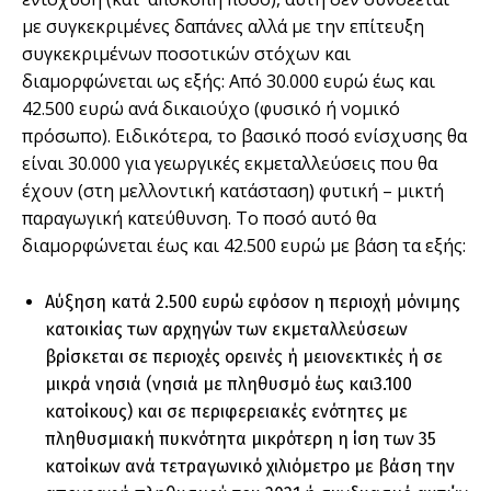
µε συγκεκριµένες δαπάνες αλλά µε την επίτευξη
συγκεκριµένων ποσοτικών στόχων και
διαµορφώνεται ως εξής: Από 30.000 ευρώ έως και
42.500 ευρώ ανά δικαιούχο (φυσικό ή νοµικό
πρόσωπο). Ειδικότερα, το βασικό ποσό ενίσχυσης θα
είναι 30.000 για γεωργικές εκµεταλλεύσεις που θα
έχουν (στη µελλοντική κατάσταση) φυτική – µικτή
παραγωγική κατεύθυνση. Το ποσό αυτό θα
διαµορφώνεται έως και 42.500 ευρώ µε βάση τα εξής:
Αύξηση κατά 2.500 ευρώ εφόσον η περιοχή µόνιµης
κατοικίας των αρχηγών των εκµεταλλεύσεων
βρίσκεται σε περιοχές ορεινές ή µειονεκτικές ή σε
µικρά νησιά (νησιά µε πληθυσµό έως και3.100
κατοίκους) και σε περιφερειακές ενότητες µε
πληθυσµιακή πυκνότητα µικρότερη η ίση των 35
κατοίκων ανά τετραγωνικό χιλιόµετρο µε βάση την