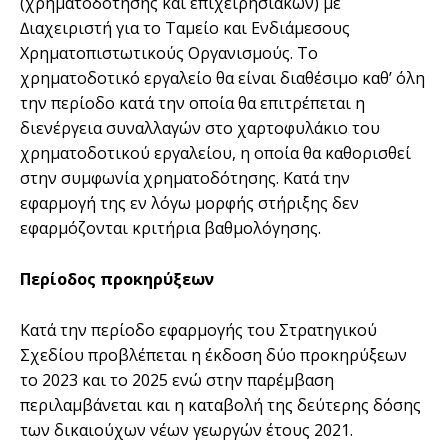
(χρηµατοδότησης και επιχειρησιακών) µε
∆ιαχειριστή για το Ταµείο και Ενδιάµεσους
Χρηµατοπιστωτικούς Οργανισµούς. Το
χρηµατοδοτικό εργαλείο θα είναι διαθέσιµο καθ’ όλη
την περίοδο κατά την οποία θα επιτρέπεται η
διενέργεια συναλλαγών στο χαρτοφυλάκιο του
χρηµατοδοτικού εργαλείου, η οποία θα καθορισθεί
στην συµφωνία χρηµατοδότησης. Κατά την
εφαρµογή της εν λόγω µορφής στήριξης δεν
εφαρµόζονται κριτήρια βαθµολόγησης.
Περίοδος προκηρύξεων
Κατά την περίοδο εφαρµογής του Στρατηγικού
Σχεδίου προβλέπεται η έκδοση δύο προκηρύξεων
το 2023 και το 2025 ενώ στην παρέµβαση
περιλαµβάνεται και η καταβολή της δεύτερης δόσης
των δικαιούχων νέων γεωργών έτους 2021.