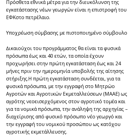
Πρόσθετα εθνικά µέτρα για την διευκόλυνση της
εγκατάστασης νέων γεωργών είναι η επιστροφή του
ΕΦΚστο πετρέλαιο.
Υποχρέωση σύμβασης με πιστοποιημένο σύμβουλο
∆ικαιούχοι του προγράµµατος θα είναι τα φυσικά
πρόσωπα έως και 40 ετών, τα οποία έχουν
προχωρήσει στην πρώτη εγκατάσταση έως και 24
µήνες πριν την ηµεροµηνία υποβολής της αίτησης
στήριξης.Η πρώτη εγκατάσταση συνδέεται, για τα
φυσικά πρόσωπα, µε την εγγραφή στο Μητρώο
Αγροτών και Αγροτικών Εκµεταλλεύσεων (ΜΑΑΕ) ως
αγρότης νεοεισερχόµενος στον αγροτικό τοµέα και
για τα νοµικά πρόσωπα, την ανάληψη της αρχηγίας –
διαχείρισης από φυσικό πρόσωπο νέο γεωργό και
την εγγραφή του νοµικού προσώπου ως κατόχου
αγροτικής εκµετάλλευσης.