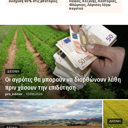
ενίσχυση 60% στις μπαταρίες
Πέλλας, Κοζάνης, Καστοριάς,
Φλώρινας, Λάρισας λόγω
παγετού
ΔΙΕΘΝΉ
Οι αγρότες θα μπορούν να διορθώνουν λάθη
πριν χάσουν την επιδότηση
pro_editor
-
03/08/2026
ΔΙΕΘΝΉ
ΔΙΕΘΝΉ