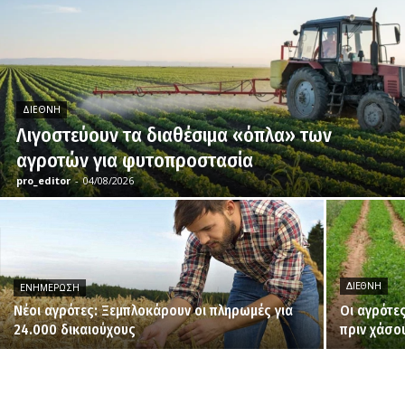
ΔΙΕΘΝΉ
Λιγοστεύουν τα διαθέσιμα «όπλα» των
αγροτών για φυτοπροστασία
pro_editor
-
04/08/2026
ΔΙΕΘΝΉ
ΕΝΗΜΈΡΩΣΗ
Νέοι αγρότες: Ξεμπλοκάρουν οι πληρωμές για
Οι αγρότε
24.000 δικαιούχους
πριν χάσο