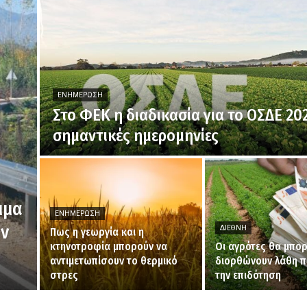
ΕΝΗΜΈΡΩΣΗ
Στο ΦΕΚ η διαδικασία για το ΟΣΔΕ 202
σημαντικές ημερομηνίες
μμα
ΕΝΗΜΈΡΩΣΗ
ων
ΔΙΕΘΝΉ
Πως η γεωργία και η
κτηνοτροφία μπορούν να
Οι αγρότες θα μπο
αντιμετωπίσουν το θερμικό
διορθώνουν λάθη π
στρες
την επιδότηση