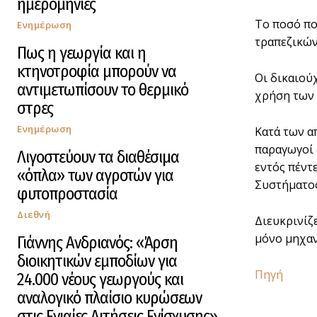
ημερομηνίες
Το ποσό πο
Ενημέρωση
τραπεζικών
Πως η γεωργία και η
κτηνοτροφία μπορούν να
Οι δικαιού
αντιμετωπίσουν το θερμικό
χρήση των 
στρες
Ενημέρωση
Κατά των α
παραγωγοί 
Λιγοστεύουν τα διαθέσιμα
εντός πέντ
«όπλα» των αγροτών για
Συστήματος
φυτοπροστασία
Διεθνή
Διευκρινίζ
μόνο μηχαν
Γιάννης Ανδριανός: «Άρση
διοικητικών εμποδίων για
Πηγή
24.000 νέους γεωργούς και
αναλογικό πλαίσιο κυρώσεων
στις Ενιαίες Αιτήσεις Ενίσχυσης»