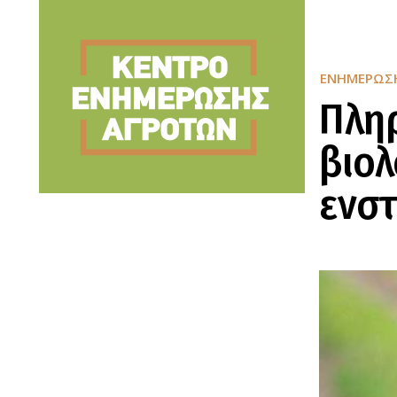
ΕΝΗΜΈΡΩΣ
Πλη
βιολ
ενστ