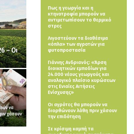
Πως η γεωργία και η
κτηνοτροφία μπορούν να
αντιμετωπίσουν το θερμικό
στρες
Λιγοστεύουν τα διαθέσιμα
«όπλα» των αγροτών για
6 – Οι
φυτοπροστασία
Γιάννης Ανδριανός: «Άρση
διοικητικών εμποδίων για
24.000 νέους γεωργούς και
αναλογικό πλαίσιο κυρώσεων
στις Ενιαίες Αιτήσεις
Ενίσχυσης»
Οι αγρότες θα μπορούν να
ρούν να
διορθώνουν λάθη πριν χάσουν
ριν χάσουν
την επιδότηση
Σε κρίσιμη καμπή τα