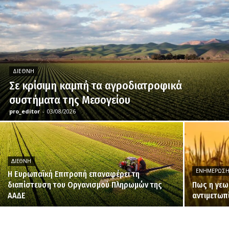
ΔΙΕΘΝΉ
Σε κρίσιμη καμπή τα αγροδιατροφικά
συστήματα της Μεσογείου
pro_editor
-
03/08/2026
ΔΙΕΘΝΉ
ΕΝΗΜΈΡΩΣ
H Ευρωπαϊκή Επιτροπή επαναφέρει τη
διαπίστευση του Οργανισμού Πληρωμών της
Πως η γεω
ΑΑΔΕ
αντιμετωπ