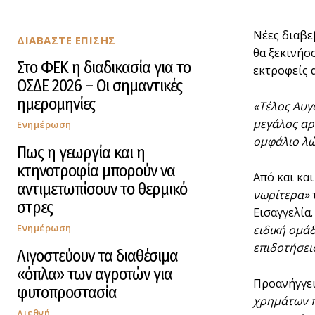
Νέες διαβε
ΔΙΑΒΑΣΤΕ ΕΠΙΣΗΣ
θα ξεκινήσ
Στο ΦΕΚ η διαδικασία για το
εκτροφείς 
ΟΣΔΕ 2026 – Οι σημαντικές
ημερομηνίες
«Τέλος Αυγ
μεγάλος αρ
Ενημέρωση
ομφάλιο λώρ
Πως η γεωργία και η
κτηνοτροφία μπορούν να
Από και κα
αντιμετωπίσουν το θερμικό
νωρίτερα»
στρες
Εισαγγελία
Ενημέρωση
ειδική ομά
επιδοτήσεις
Λιγοστεύουν τα διαθέσιμα
«όπλα» των αγροτών για
Προανήγγει
φυτοπροστασία
χρημάτων π
Διεθνή