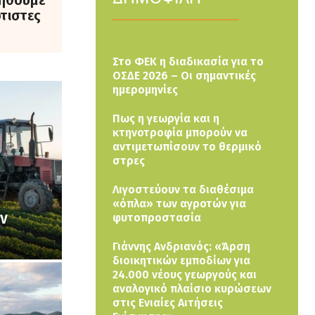
νηθούμε
ότιστες
Στο ΦΕΚ η διαδικασία για το
ΟΣΔΕ 2026 – Οι σημαντικές
ημερομηνίες
Πως η γεωργία και η
κτηνοτροφία μπορούν να
αντιμετωπίσουν το θερμικό
στρες
Λιγοστεύουν τα διαθέσιμα
«όπλα» των αγροτών για
ων
φυτοπροστασία
Γιάννης Ανδριανός: «Άρση
διοικητικών εμποδίων για
24.000 νέους γεωργούς και
αναλογικό πλαίσιο κυρώσεων
στις Ενιαίες Αιτήσεις