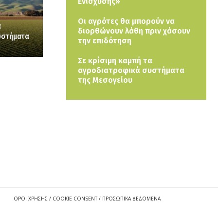
Ενίσχυσης»
Οι αγρότες θα μπορούν να
α
διορθώνουν λάθη πριν χάσουν
υστήματα
την επιδότηση
Σε κρίσιμη καμπή τα
αγροδιατροφικά συστήματα
της Μεσογείου
ΟΡΟΙ ΧΡΗΣΗΣ / COOKIE CONSENT / ΠΡΟΣΩΠΙΚΑ ΔΕΔΟΜΕΝΑ