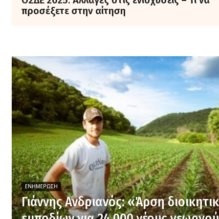
ΟΣΔΕ 2025: Αλλαγές στις ενισχύσεις – Τι να
προσέξετε στην αίτηση
ΕΝΗΜΈΡΩΣΗ
Γιάννης Ανδριανός: «Άρση διοικητι
εμποδίων για 24.000 νέους γεωργού