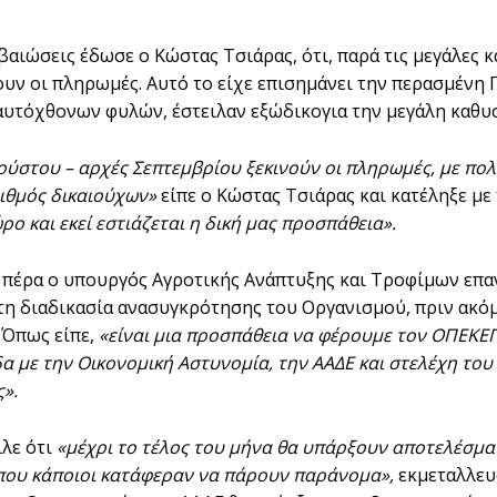
βαιώσεις έδωσε ο Κώστας Τσιάρας, ότι, παρά τις μεγάλες
ουν οι πληρωμές. Aυτό το είχε επισημάνει την περασμένη
αυτόχθονων φυλών, έστειλαν εξώδικογια την μεγάλη καθυ
ούστου – αρχές Σεπτεμβρίου ξεκινούν οι πληρωμές, με πο
ιθμός δικαιούχων»
είπε ο Κώστας Τσιάρας και κατέληξε με
ο και εκεί εστιάζεται η δική μας προσπάθεια».
ι πέρα ο υπουργός Αγροτικής Ανάπτυξης και Τροφίμων επα
τη διαδικασία ανασυγκρότησης του Οργανισμού, πριν ακό
. Όπως είπε,
«είναι μια προσπάθεια να φέρουμε τον ΟΠΕΚΕΠΕ
δα με την Οικονομική Αστυνομία, την ΑΑΔΕ και στελέχη του
».
λε ότι
«μέχρι το τέλος του μήνα θα υπάρξουν αποτελέσμ
ου κάποιοι κατάφεραν να πάρουν παράνομα»,
εκμεταλλευ