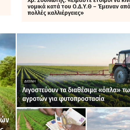
Χρ. Σουλιώτης: «Είμαστε έτοιμοι να κι
νομικά κατά του Ο.Δ.Υ.Θ – Έμειναν απ
πολλές καλλιέργειες»
ΔΙΕΘΝΉ
Λιγοστεύουν τα διαθέσιμα «όπλα» τ
αγροτών για φυτοπροστασία
κών
ς