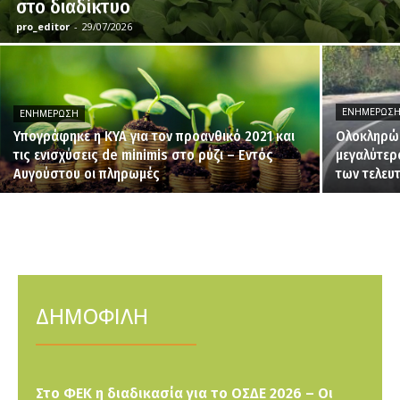
στο διαδίκτυο
pro_editor
-
29/07/2026
ΕΝΗΜΈΡΩΣ
ΕΝΗΜΈΡΩΣΗ
Υπογράφηκε η ΚΥΑ για τον προανθικό 2021 και
Ολοκληρώθ
τις ενισχύσεις de minimis στο ρύζι – Εντός
μεγαλύτερ
Αυγούστου οι πληρωμές
των τελευ
ΔΗΜΟΦΙΛΗ
Στο ΦΕΚ η διαδικασία για το ΟΣΔΕ 2026 – Οι