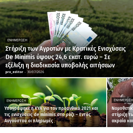
ΕΝΗΜΈΡΩΣΗ
Στήριξη των Αγροτών με Κρατικές Ενισχύσεις
De Minimis ύψους 24,6 εκατ. ευρώ – Σε
εξέλιξη η διαδικασία υποβολής αιτήσεων
pro_editor
-
30/07/2026
ΕΝΗΜΈΡΩΣ
ΕΝΗΜΈΡΩΣΗ
Υπογράφηκε η ΚΥΑ για τον προανθικό 2021 και
Νομοθετικ
τις ενισχύσεις de minimis στο ρύζι – Εντός
στήριξη τ
Αυγούστου οι πληρωμές
ακραία κα