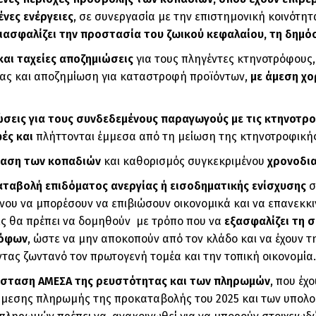
νες ενέργειες
, σε συνεργασία με την επιστημονική κοινότητ
ιασφαλίζει την προστασία του ζωικού κεφαλαίου, τη δημόσ
και ταχείες αποζημιώσεις
για τους πληγέντες κτηνοτρόφους
ας και αποζημίωση για καταστροφή προϊόντων,
με άμεση χ
σεις για τους συνδεδεμένους παραγωγούς με τις κτηνοτρο
ές και
πλήττονται έμμεσα από τη μείωση της κτηνοτροφική
αση των κοπαδιών
και καθορισμός συγκεκριμένου
χρονοδι
ταβολή επιδόματος ανεργίας ή εισοδηματικής ενίσχυσης
σ
νου να μπορέσουν να επιβιώσουν οικονομικά και να επανεκκ
ις θα πρέπει να δομηθούν με τρόπο που να
εξασφαλίζει τη σ
ρόφων
, ώστε να μην αποκοπούν από τον κλάδο και να έχουν
τας ζωντανό τον πρωτογενή τομέα και την τοπική οικονομία.
σταση ΑΜΕΣΑ της ρευστότητας και των πληρωμών
, που έχ
μεσης πληρωμής της προκαταβολής του 2025 και των υπολοί