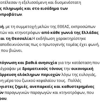
οτέλεσαν η εξελισσόμενη και δυσμενέστατη
ς πληρωμές και στο εισόδημα των
γοπροβάτων
.
κή
, με τη συμμετοχή μελών της ΕΘΕΑΣ, εκπροσώπων
οτών και κτηνοτρόφων
από κάθε γωνιά της Ελλάδας
και τη Θεσσαλία
.Η εκδήλωση χαρακτηρίστηκε
, αποδεικνύοντας πως ο πρωτογενής τομέας έχει φωνή,
 που βιώνει.
πόγνωση και βαθιά ανησυχία
για την κατάσταση που
ριέγραψαν με
δραματικούς τόνους
την
οικονομική
άρρευση ολόκληρων περιοχών
λόγω της ευλογιάς,
ενη μέρα του ζωικού κεφαλαίου τους. Πολλές
γιστες ζημιές
,
ανεπαρκείς και καθυστερημένες
ών
παραγωγικών παραγωγών και κτηνοτρόφων, που
ρου
.