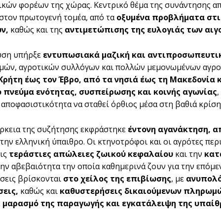
κών φορέων της χώρας. Κεντρικό θέμα της συνάντησης απ
στον πρωτογενή τομέα, από τα
οξυμένα προβλήματα στι
ν,
καθώς και της
αντιμετώπισης της ευλογιάς των αι
υση υπήρξε
εντυπωσιακά μαζική και αντιπροσωπευτι
σμών, αγροτικών συλλόγων και πολλών μεμονωμένων αγρ
 Κρήτη έως τον Έβρο, από τα νησιά έως τη Μακεδονία 
 πνεύμα ενότητας, συσπείρωσης και κοινής αγωνίας
 αποφασιστικότητα να σταθεί όρθιος μέσα στη βαθιά κρίση
άρκεια της συζήτησης εκφράστηκε
έντονη αγανάκτηση, α
στην ελληνική ύπαιθρο. Οι κτηνοτρόφοι και οι αγρότες πε
τις
τεράστιες απώλειες ζωικού κεφαλαίου
και την
κατ
την αβεβαιότητα την οποία καθημερινά ζουν για την επόμ
σεις βρίσκονται
στο χείλος της επιβίωσης
, με
ανυπολό
σεις,
καθώς και
καθυστερήσεις δικαιούμενων πληρωμ
ε
μαρασμό της παραγωγής και εγκατάλειψη της υπαίθ