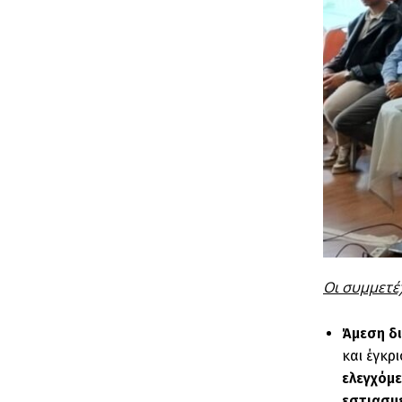
Οι συμμετέ
Άμεση δι
και έγκρ
ελεγχόμ
εστιασμ