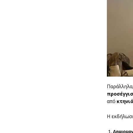
Παράλληλα,
προσέγγι
από
κτηνιά
Η εκδήλωσ
Δημιουργ