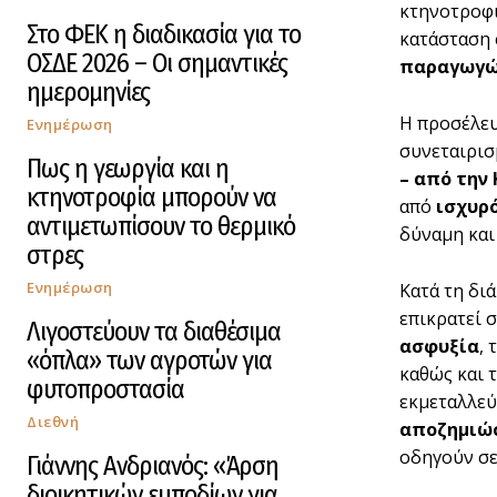
κτηνοτροφι
Στο ΦΕΚ η διαδικασία για το
κατάσταση 
ΟΣΔΕ 2026 – Οι σημαντικές
παραγωγώ
ημερομηνίες
Η προσέλε
Ενημέρωση
συνεταιρι
Πως η γεωργία και η
– από την
κτηνοτροφία μπορούν να
από
ισχυρό
αντιμετωπίσουν το θερμικό
δύναμη και
στρες
Ενημέρωση
Κατά τη δι
επικρατεί 
Λιγοστεύουν τα διαθέσιμα
ασφυξία
, 
«όπλα» των αγροτών για
καθώς και 
φυτοπροστασία
εκμεταλλεύ
Διεθνή
αποζημιώ
οδηγούν σ
Γιάννης Ανδριανός: «Άρση
διοικητικών εμποδίων για