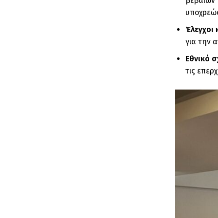
βέβαιων 
υποχρεώ
Έλεγχοι
για την 
Εθνικό 
τις επερ