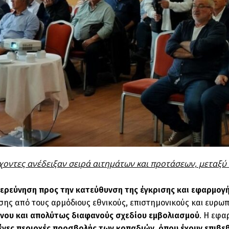
χοντες ανέδειξαν σειρά αιτημάτων και προτάσεων, μεταξύ
ερεύνηση προς την κατεύθυνση της έγκρισης και εφαρμογής
ισης από τους αρμόδιους εθνικούς, επιστημονικούς και ευρωπ
ενου και απολύτως διαφανούς σχεδίου εμβολιασμού
. Η εφα
ένες περιοχές προσβολής των κοπαδιών, όπου έχουν επιβ