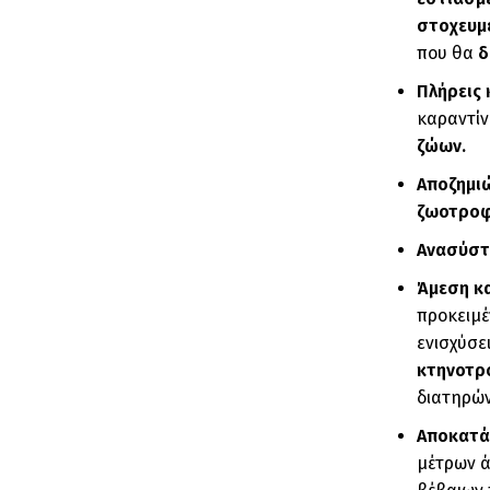
στοχευμέ
που θα
δ
Πλήρεις 
καραντίν
ζώων.
Αποζημιώ
ζωοτροφ
Ανασύστ
Άμεση κα
προκειμέ
ενισχύσε
κτηνοτ
διατηρών
Αποκατά
μέτρων ά