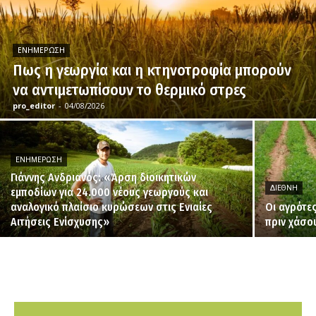
ΕΝΗΜΈΡΩΣΗ
Πως η γεωργία και η κτηνοτροφία μπορούν
να αντιμετωπίσουν το θερμικό στρες
pro_editor
-
04/08/2026
ΕΝΗΜΈΡΩΣΗ
Γιάννης Ανδριανός: «Άρση διοικητικών
ΔΙΕΘΝΉ
εμποδίων για 24.000 νέους γεωργούς και
αναλογικό πλαίσιο κυρώσεων στις Ενιαίες
Οι αγρότε
Αιτήσεις Ενίσχυσης»
πριν χάσο