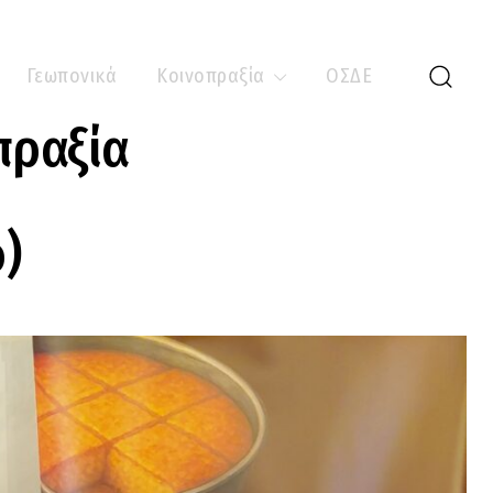
Γεωπονικά
Κοινοπραξία
ΟΣΔΕ
πραξία
)