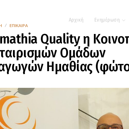
Αρχική
Ενημέρωση
Η
ΕΠΊΚΑΙΡΑ
Imathia Quality η Κοινο
εταιρισμών Ομάδων
αγωγών Ημαθίας (φώτο