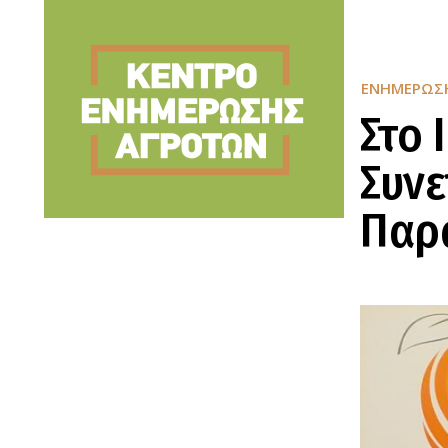
ΕΝΗΜΈΡΩΣ
Στο 
Συν
Παρ