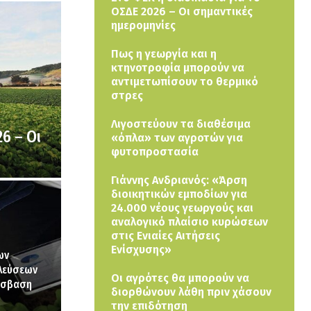
ΟΣΔΕ 2026 – Οι σημαντικές
ημερομηνίες
Πως η γεωργία και η
κτηνοτροφία μπορούν να
αντιμετωπίσουν το θερμικό
στρες
Λιγοστεύουν τα διαθέσιμα
6 – Οι
«όπλα» των αγροτών για
φυτοπροστασία
Γιάννης Ανδριανός: «Άρση
διοικητικών εμποδίων για
24.000 νέους γεωργούς και
αναλογικό πλαίσιο κυρώσεων
στις Ενιαίες Αιτήσεις
Ενίσχυσης»
ων
λεύσεων
Οι αγρότες θα μπορούν να
ρόσβαση
διορθώνουν λάθη πριν χάσουν
την επιδότηση