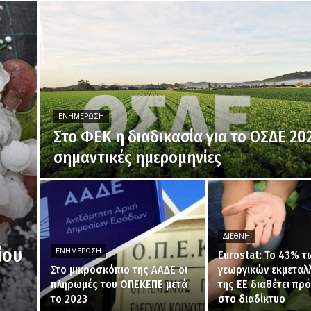
ΕΝΗΜΈΡΩΣΗ
Στο ΦΕΚ η διαδικασία για το ΟΣΔΕ 202
σημαντικές ημερομηνίες
ΔΙΕΘΝΉ
ίου
ΕΝΗΜΈΡΩΣΗ
Eurostat: Το 43% τ
Στο μικροσκόπιο της ΑΑΔΕ οι
γεωργικών εκμεταλ
πληρωμές του ΟΠΕΚΕΠΕ μετά
της ΕΕ διαθέτει π
το 2023
στο διαδίκτυο