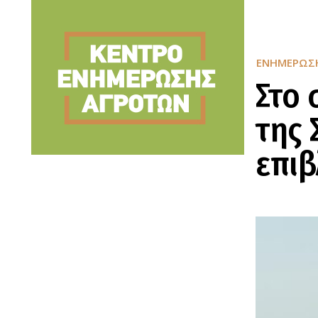
ΕΝΗΜΈΡΩΣ
Στο 
της 
επι