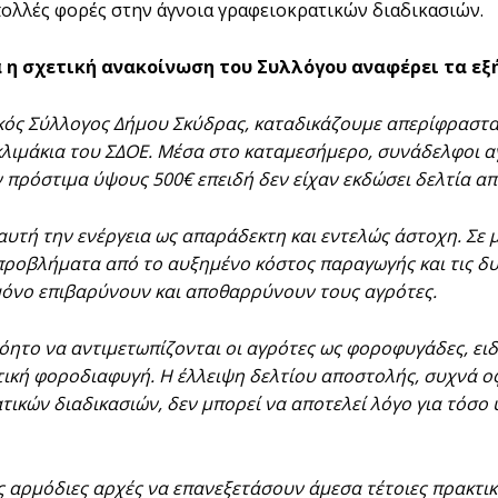
πολλές φορές στην άγνοια γραφειοκρατικών διαδικασιών.
 η σχετική ανακοίνωση του Συλλόγου αναφέρει τα εξή
κός Σύλλογος Δήμου Σκύδρας, καταδικάζουμε απερίφραστ
 κλιμάκια του ΣΔΟΕ. Μέσα στο καταμεσήμερο, συνάδελφοι α
πρόστιμα ύψους 500€ επειδή δεν είχαν εκδώσει δελτία απ
υτή την ενέργεια ως απαράδεκτη και εντελώς άστοχη. Σε μ
ροβλήματα από το αυξημένο κόστος παραγωγής και τις δυσμ
μόνο επιβαρύνουν και αποθαρρύνουν τους αγρότες.
νόητο να αντιμετωπίζονται οι αγρότες ως φοροφυγάδες, ει
τική φοροδιαφυγή. Η έλλειψη δελτίου αποστολής, συχνά ο
τικών διαδικασιών, δεν μπορεί να αποτελεί λόγο για τόσο
ς αρμόδιες αρχές να επανεξετάσουν άμεσα τέτοιες πρακτικέ