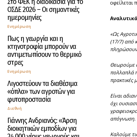
Στο ΦΕΚ η διαδικασία για το
οφείλεται 
ΟΣΔΕ 2026 – Οι σημαντικές
ημερομηνίες
Αναλυτικά
Ενημέρωση
«Ως Αγροτι
Πως η γεωργία και η
(17/7) από
κτηνοτροφία μπορούν να
πληρώσουν 
αντιμετωπίσουν το θερμικό
στρες
Θεωρούμε α
Ενημέρωση
πολλαπλά π
πρακτικές 
Λιγοστεύουν τα διαθέσιμα
«όπλα» των αγροτών για
Είναι αδια
φυτοπροστασία
όχι ουσιασ
Διεθνή
γραφειοκρα
απόγνωση.
Γιάννης Ανδριανός: «Άρση
διοικητικών εμποδίων για
Καλούμε τι
24.000 νέους γεωργούς και