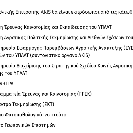
θνικής Επιτροπής AKIS θα είναι εκπρόσωποι από τις κάτωθι
η Έρευνας Καινοτομίας και Εκπαίδευσης του ΥΠΑΑΤ
η Αγροτικής Πολιτικής Τεκμηρίωσης και Διεθνών Σχέσεων το
πηρεσία Εφαρμογής Παρεμβάσεων Αγροτικής Ανάπτυξης (ΕΥΕ 
ν του ΥΠΑΑΤ (συντονιστικό όργανο AKIS)
πηρεσία Διαχείρισης του Στρατηγικού Σχεδίου Κοινής Αγροτικ
ς του ΥΠΑΑΤ
ΜΗΤΡΑ
ραμματεία Έρευνας και Καινοτομίας (ΓΓΕΚ)
έντρο Τεκμηρίωσης (ΕΚΤ)
ο Φυτοπαθολογικό Ινστιτούτο
το Γεωπονικών Επιστημών