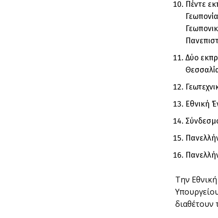
Πέντε εκ
Γεωπονία
Γεωπονικ
Πανεπιστ
Δύο εκπρ
Θεσσαλί
Γεωτεχνι
Εθνική Έ
Σύνδεσμο
Πανελλή
Πανελλήν
Την Εθνική
Υπουργείου
διαθέτουν 