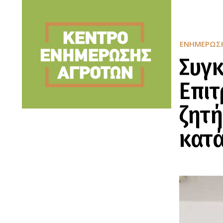
ΕΝΗΜΈΡΩΣ
Συγκ
Επι
ζητή
κατ