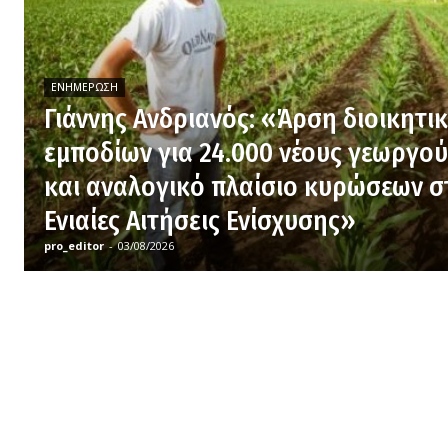
ΕΝΗΜΈΡΩΣΗ
Γιάννης Ανδριανός: «Άρση διοικητι
εμποδίων για 24.000 νέους γεωργού
και αναλογικό πλαίσιο κυρώσεων σ
Ενιαίες Αιτήσεις Ενίσχυσης»
pro_editor
-
03/08/2026