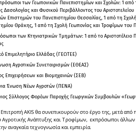
πρόσωποι των Γεωπονικών Πανεπιστημίων και Σχολών: 1 από 
ς Δασολογίας και Φυσικού Περιβάλλοντος του Αριστοτελείου
ών Επιστημών του Πανεπιστημίου Θεσσαλίας, 1 από τη Σχολή
ημίου Θράκης, 1 από τη Σχολή Γεωπονίας και Τροφίμων του
όσωποι των Κτηνιατρικών Τμημάτων: 1 από το Αριστοτέλειο 
ας
κό Επιμελητήριο Ελλάδας (ΓΕΩΤΕΕ)
νωση Αγροτικών Συνεταιρισμών (ΕΘΕΑΣ)
ς Επιχειρήσεων και Βιομηχανιών (ΣΕΒ)
νια Ένωση Νέων Αγροτών (ΠΕΝΑ)
ιος Σύλλογος Φορέων Παροχής Γεωργικών Συμβουλών «Γεωργ
 Επιτροπή AKlS θα συνεπικουρούν στο έργο της, μετά από
 Αγροτικής Ανάπτυξης και Τροφίμων, εκπρόσωποι άλλων
την αναγκαία τεχνογνωσία και εμπειρία.