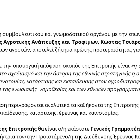
 συμβουλευτικού και γνωμοδοτικού οργάνου με την επωνυ
ς Αγροτικής Ανάπτυξης και Τροφίμων, Κώστας Τσιάρα
των αγροτών, αποτελεί ζήτημα πρώτης προτεραιότητας για
 την υπουργική απόφαση σκοπός της Επιτροπής είναι
«
η 
το σχεδιασμό και την άσκηση της εθνικής στρατηγικής η ο
αινοτομίας, κατάρτισης και εκπαίδευσης στον αγροδιατροφι
 της ε
ν
ωσιακής
νομοθεσίας και των εθνικών προγραμματι
ση περιγράφονται αναλυτικά τα καθήκοντα της Επιτροπής π
κπαίδευσης, κατάρτισης, έρευνας και καινοτομίας.
της Επιτροπής
θα είναι ο/η εκάστοτε
Γενικός Γραμματέα
/τρια τον/την Προϊστάμενο/η της Διεύθυνσης Έρευνας Κα