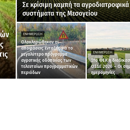
Σε κρίσιμη καμπή τα αγροδιατροφικά
συστήματα της Μεσογείου
κών
ΕΝΗΜΈΡΩΣΗ
Ολοκληρώθηκαν οι
ς
αποφάσεις ένταξης για το
τις
ΕΝΗΜΈΡΩΣΗ
μεγαλύτερο πρόγραμμα
αγροτικής οδοποιίας των
Στο ΦΕΚ η διαδικασ
τελευταίων προγραμματικών
ΟΣΔΕ 2026 – Οι σημ
περιόδων
ημερομηνίες