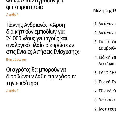
«όπλα» των αγροτών για
φυτοπροστασία
Μέλη της Ε
Διεθνή
Γιάννης Ανδριανός: «Άρση
Διεύθυνσ
διοικητικών εμποδίων για
Διεύθυνσ
24.000 νέους γεωργούς και
Ειδική Υ
αναλογικό πλαίσιο κυρώσεων
Συμβουλώ
στις Ενιαίες Αιτήσεις Ενίσχυσης»
Ειδική Υ
Ενημέρωση
Δικτύωση
Οι αγρότες θα μπορούν να
ΕΛΓΟ ΔΗ
διορθώνουν λάθη πριν χάσουν
την επιδότηση
Γενική Γ
Διεθνή
Εθνικό Κ
Μπενάκει
Ινστιτού