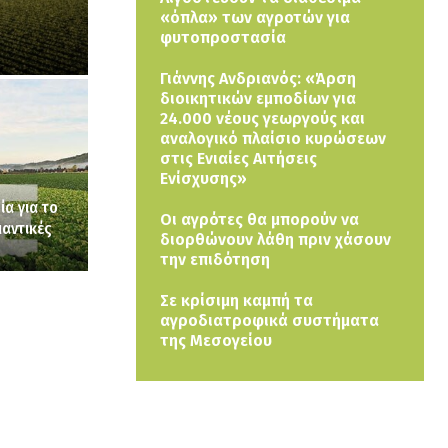
«όπλα» των αγροτών για
φυτοπροστασία
Γιάννης Ανδριανός: «Άρση
διοικητικών εμποδίων για
24.000 νέους γεωργούς και
αναλογικό πλαίσιο κυρώσεων
στις Ενιαίες Αιτήσεις
Ενίσχυσης»
ία για το
Οι αγρότες θα μπορούν να
αντικές
διορθώνουν λάθη πριν χάσουν
την επιδότηση
Σε κρίσιμη καμπή τα
αγροδιατροφικά συστήματα
της Μεσογείου