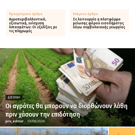
Προηγούμενο άρθρο
Επόμενο άρθρο
Αγροπεριβαλλοντικά,
Σε λειτουργία η πλατφόρμα
εξισωτική, ενίσχυση
μείωσης φόρου εισοδήματος
λιπασμάτων: Οι εξελίξεις με
λόγω συμβολαιακής γεωργίας
τις πληρωμές
ΔΙΕΘΝΉ
Οι αγρότες θα μπορούν να διορθώνουν λάθη
πριν χάσουν την επιδότηση
pro_editor
-
03/08/2026