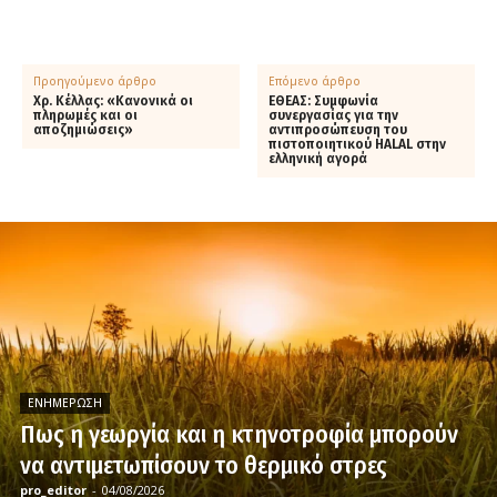
Προηγούμενο άρθρο
Επόμενο άρθρο
Χρ. Κέλλας: «Κανονικά οι
ΕΘΕΑΣ: Συμφωνία
πληρωμές και οι
συνεργασίας για την
αποζημιώσεις»
αντιπροσώπευση του
πιστοποιητικού HALAL στην
ελληνική αγορά
ΕΝΗΜΈΡΩΣΗ
Πως η γεωργία και η κτηνοτροφία μπορούν
να αντιμετωπίσουν το θερμικό στρες
pro_editor
-
04/08/2026