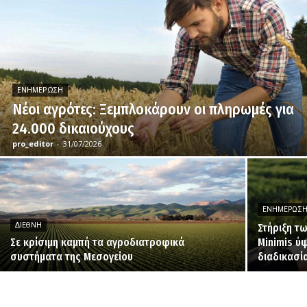
ΕΝΗΜΈΡΩΣΗ
Νέοι αγρότες: Ξεμπλοκάρουν οι πληρωμές για
24.000 δικαιούχους
pro_editor
-
31/07/2026
ΕΝΗΜΈΡΩΣ
ΔΙΕΘΝΉ
Στήριξη τ
Σε κρίσιμη καμπή τα αγροδιατροφικά
Minimis ύψ
συστήματα της Μεσογείου
διαδικασί