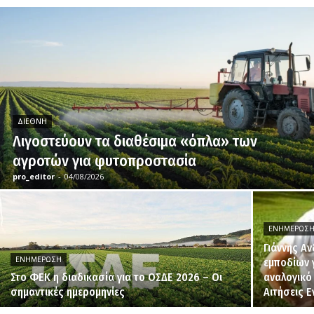
ΔΙΕΘΝΉ
Λιγοστεύουν τα διαθέσιμα «όπλα» των
αγροτών για φυτοπροστασία
pro_editor
-
04/08/2026
ΕΝΗΜΈΡΩΣ
Γιάννης Α
ΕΝΗΜΈΡΩΣΗ
εμποδίων 
Στο ΦΕΚ η διαδικασία για το ΟΣΔΕ 2026 – Οι
αναλογικό
σημαντικές ημερομηνίες
Αιτήσεις 