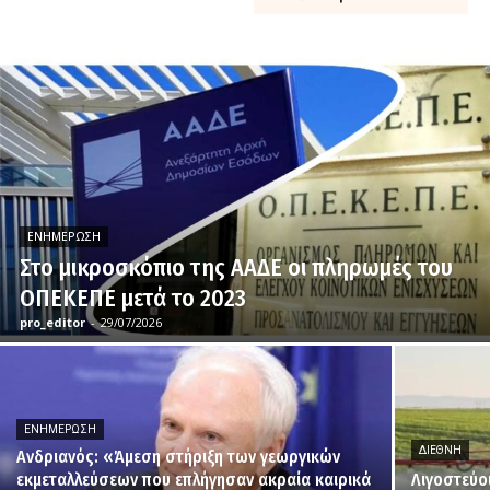
ΕΝΗΜΈΡΩΣΗ
Στο μικροσκόπιο της ΑΑΔΕ οι πληρωμές του
ΟΠΕΚΕΠΕ μετά το 2023
pro_editor
-
29/07/2026
ΕΝΗΜΈΡΩΣΗ
ΔΙΕΘΝΉ
Ανδριανός: «Άμεση στήριξη των γεωργικών
εκμεταλλεύσεων που επλήγησαν ακραία καιρικά
Λιγοστεύο