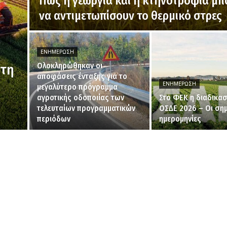
Πως η γεωργία και η κτηνοτροφία μ
να αντιμετωπίσουν το θερμικό στρες
ΕΝΗΜΈΡΩΣΗ
Ολοκληρώθηκαν οι
 τη
αποφάσεις ένταξης για το
ΕΝΗΜΈΡΩΣΗ
μεγαλύτερο πρόγραμμα
αγροτικής οδοποιίας των
Στο ΦΕΚ η διαδικασ
τελευταίων προγραμματικών
ΟΣΔΕ 2026 – Οι σημ
περιόδων
ημερομηνίες