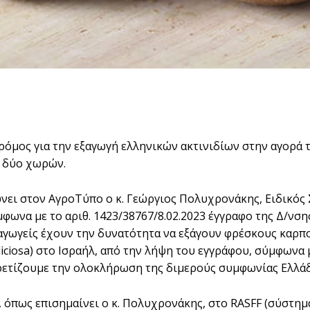
δρόμος για την εξαγωγή ελληνικών ακτινιδίων στην αγορά
 δύο χωρών.
ει στον ΑγροΤύπο ο κ. Γεώργιος Πολυχρονάκης, Ειδικός 
ύμφωνα με το αριθ. 1423/38767/8.02.2023 έγγραφο της Δ/ν
γωγείς έχουν την δυνατότητα να εξάγουν φρέσκους καρπούς 
eliciosa) στο Ισραήλ, από την λήψη του εγγράφου, σύμφωνα
ρετίζουμε την ολοκλήρωση της διμερούς συμφωνίας Ελλάδ
 όπως επισημαίνει ο κ. Πολυχρονάκης, στο RASFF (σύστημ