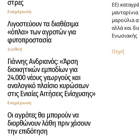
στρες
ΕΕ) καταγρ
Ενημέρωση
μανταρίνια 
μαρούλια α
Λιγοστεύουν τα διαθέσιμα
αλλά και δ
«όπλα» των αγροτών για
Ενωσιακής 
φυτοπροστασία
Διεθνή
Πηγή
Γιάννης Ανδριανός: «Άρση
διοικητικών εμποδίων για
24.000 νέους γεωργούς και
αναλογικό πλαίσιο κυρώσεων
στις Ενιαίες Αιτήσεις Ενίσχυσης»
Ενημέρωση
Οι αγρότες θα μπορούν να
διορθώνουν λάθη πριν χάσουν
την επιδότηση