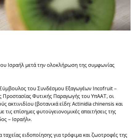
 του Ισραήλ μετά την ολοκλήρωση της συμφωνίας
Σύμβουλος του Συνδέσμου Εξαγωγέων Incofruit –
σης Προστασίας Φυτικής Παραγωγής του ΥπΑΑΤ, οι
ακτινιδίου (βοτανικά είδη: Actinidia chinensis και
 με τις επίσημες φυτοϋγειονομικές απαιτήσεις της
ος – Ισραήλ».
α ταχείας ειδοποίησης για τρόφιμα και ζωοτροφές της