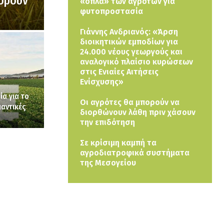
πορούν
«όπλα» των αγροτών για
φυτοπροστασία
Γιάννης Ανδριανός: «Άρση
διοικητικών εμποδίων για
24.000 νέους γεωργούς και
αναλογικό πλαίσιο κυρώσεων
στις Ενιαίες Αιτήσεις
Ενίσχυσης»
ία για το
Οι αγρότες θα μπορούν να
αντικές
διορθώνουν λάθη πριν χάσουν
την επιδότηση
Σε κρίσιμη καμπή τα
αγροδιατροφικά συστήματα
της Μεσογείου