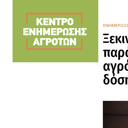
ΕΝΗΜΈΡΩΣ
Ξεκι
παρ
αγρό
δόσ