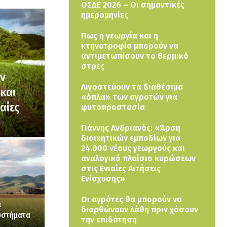
ΟΣΔΕ 2026 – Οι σημαντικές
ημερομηνίες
Πως η γεωργία και η
κτηνοτροφία μπορούν να
αντιμετωπίσουν το θερμικό
στρες
ών
Λιγοστεύουν τα διαθέσιμα
και
«όπλα» των αγροτών για
αίες
φυτοπροστασία
Γιάννης Ανδριανός: «Άρση
διοικητικών εμποδίων για
24.000 νέους γεωργούς και
αναλογικό πλαίσιο κυρώσεων
στις Ενιαίες Αιτήσεις
Ενίσχυσης»
Οι αγρότες θα μπορούν να
α
διορθώνουν λάθη πριν χάσουν
υστήματα
την επιδότηση