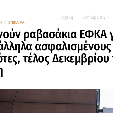
Αρχική
Ενημέρωση
Η
ΕΠΊΚΑΙΡΑ
νούν ραβασάκια ΕΦΚΑ 
άλληλα ασφαλισμένους
τες, τέλος Δεκεμβρίου
η