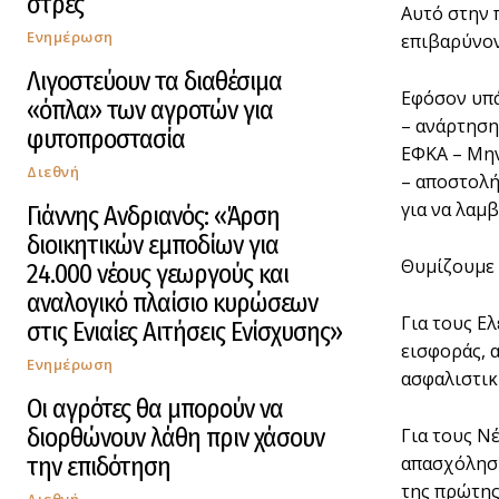
στρες
Αυτό στην 
Ενημέρωση
επιβαρύνον
Λιγοστεύουν τα διαθέσιμα
Εφόσον υπά
«όπλα» των αγροτών για
– ανάρτηση
φυτοπροστασία
ΕΦΚΑ – Μην
Διεθνή
– αποστολή
για να λαμ
Γιάννης Ανδριανός: «Άρση
διοικητικών εμποδίων για
Θυμίζουμε 
24.000 νέους γεωργούς και
αναλογικό πλαίσιο κυρώσεων
Για τους Ε
στις Ενιαίες Αιτήσεις Ενίσχυσης»
εισφοράς, 
Ενημέρωση
ασφαλιστικ
Οι αγρότες θα μπορούν να
διορθώνουν λάθη πριν χάσουν
Για τους Ν
την επιδότηση
απασχόληση
της πρώτης