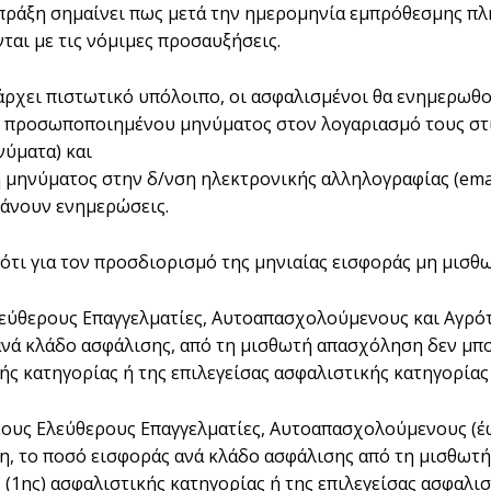
πράξη σημαίνει πως μετά την ημερομηνία εμπρόθεσμης πλη
ται με τις νόμιμες προσαυξήσεις.
ρχει πιστωτικό υπόλοιπο, οι ασφαλισμένοι θα ενημερωθού
 προσωποποιημένου μηνύματος στον λογαριασμό τους στι
ύματα) και
 μηνύματος στην δ/νση ηλεκτρονικής αλληλογραφίας (emai
βάνουν ενημερώσεις.
ότι για τον προσδιορισμό της μηνιαίας εισφοράς μη μισθω
λεύθερους Επαγγελματίες, Αυτοαπασχολούμενους και Αγρ
ανά κλάδο ασφάλισης, από τη μισθωτή απασχόληση δεν μπορ
ής κατηγορίας ή της επιλεγείσας ασφαλιστικής κατηγορίας
έους Ελεύθερους Επαγγελματίες, Αυτοαπασχολούμενους (έ
, το ποσό εισφοράς ανά κλάδο ασφάλισης από τη μισθωτή
 (1ης) ασφαλιστικής κατηγορίας ή της επιλεγείσας ασφαλι