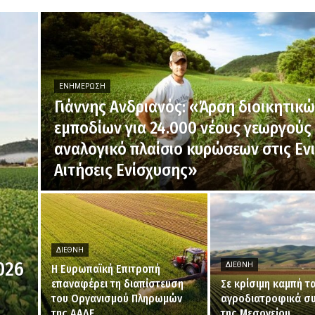
ΕΝΗΜΈΡΩΣΗ
Γιάννης Ανδριανός: «Άρση διοικητικ
εμποδίων για 24.000 νέους γεωργούς 
αναλογικό πλαίσιο κυρώσεων στις Ενι
Αιτήσεις Ενίσχυσης»
ΔΙΕΘΝΉ
026
ΔΙΕΘΝΉ
H Ευρωπαϊκή Επιτροπή
επαναφέρει τη διαπίστευση
Σε κρίσιμη καμπή τ
του Οργανισμού Πληρωμών
αγροδιατροφικά σ
της ΑΑΔΕ
της Μεσογείου