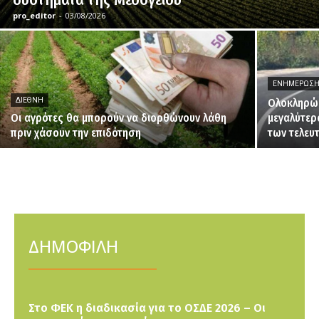
pro_editor
-
03/08/2026
ΕΝΗΜΈΡΩΣ
ΔΙΕΘΝΉ
Ολοκληρώθ
Οι αγρότες θα μπορούν να διορθώνουν λάθη
μεγαλύτερ
πριν χάσουν την επιδότηση
των τελευ
ΔΗΜΟΦΙΛΗ
Στο ΦΕΚ η διαδικασία για το ΟΣΔΕ 2026 – Οι