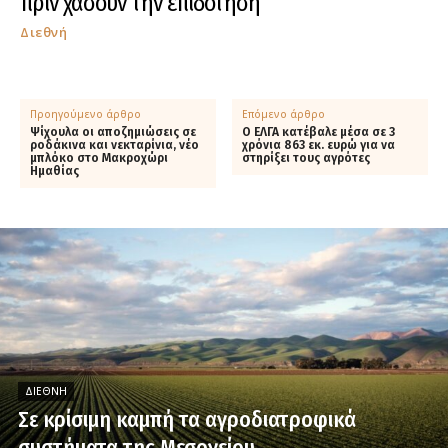
πριν χάσουν την επιδότηση
Διεθνή
Προηγούμενο άρθρο
Επόμενο άρθρο
Ψίχουλα οι αποζημιώσεις σε
Ο ΕΛΓΑ κατέβαλε μέσα σε 3
ροδάκινα και νεκταρίνια, νέο
χρόνια 863 εκ. ευρώ για να
μπλόκο στο Μακροχώρι
στηρίξει τους αγρότες
Ημαθίας
ΔΙΕΘΝΉ
Σε κρίσιμη καμπή τα αγροδιατροφικά
συστήματα της Μεσογείου