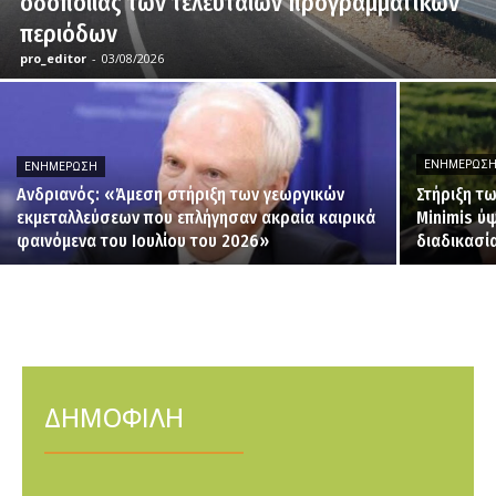
οδοποιίας των τελευταίων προγραμματικών
περιόδων
pro_editor
-
03/08/2026
ΕΝΗΜΈΡΩΣ
ΕΝΗΜΈΡΩΣΗ
Ανδριανός: «Άμεση στήριξη των γεωργικών
Στήριξη τ
εκμεταλλεύσεων που επλήγησαν ακραία καιρικά
Minimis ύψ
φαινόμενα του Ιουλίου του 2026»
διαδικασί
ΔΗΜΟΦΙΛΗ