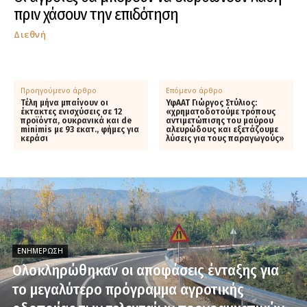
πριν χάσουν την επιδότηση
Διεθνή
Προηγούμενο άρθρο
Επόμενο άρθρο
Τέλη μήνα μπαίνουν οι
ΥφΑΑΤ Γιώργος Στύλιος:
έκτακτες ενισχύσεις σε 12
«χρηματοδοτούμε τρόπους
προϊόντα, ουκρανικά και de
αντιμετώπισης του μαύρου
minimis με 93 εκατ., φήμες για
αλευρώδους και εξετάζουμε
κεράσι
λύσεις για τους παραγωγούς»
ΕΝΗΜΈΡΩΣΗ
Ολοκληρώθηκαν οι αποφάσεις ένταξης για
το μεγαλύτερο πρόγραμμα αγροτικής