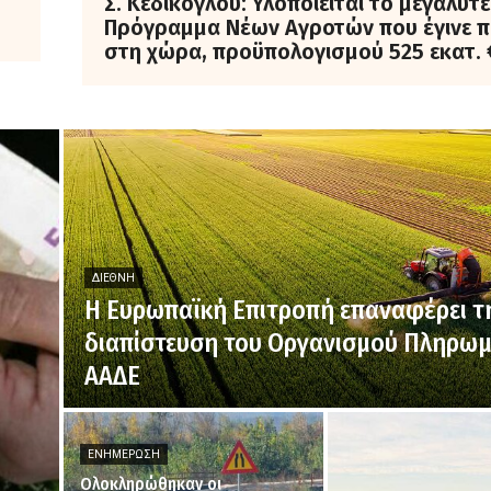
Σ. Κεδίκογλου: Υλοποιείται το μεγαλύτ
Πρόγραμμα Νέων Αγροτών που έγινε π
στη χώρα, προϋπολογισμού 525 εκατ. 
ΔΙΕΘΝΉ
H Ευρωπαϊκή Επιτροπή επαναφέρει τ
διαπίστευση του Οργανισμού Πληρω
ΑΑΔΕ
ΕΝΗΜΈΡΩΣΗ
Ολοκληρώθηκαν οι