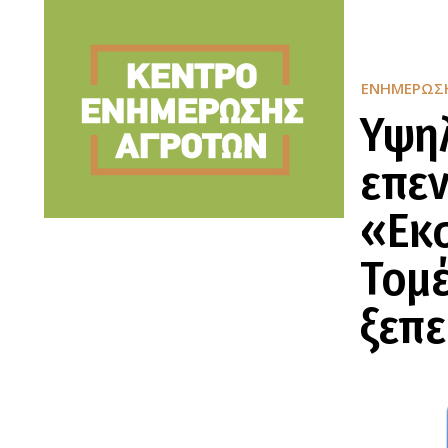
ΕΝΗΜΈΡΩΣ
Υψηλ
επεν
«Εκ
Τομέ
ξεπε