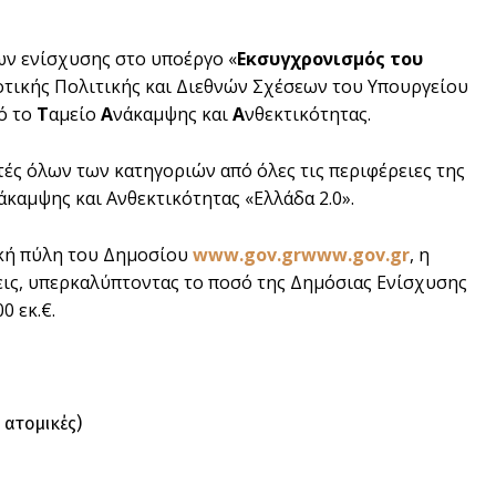
ων ενίσχυσης στο υποέργο «
Εκσυγχρονισμός του
οτικής Πολιτικής και Διεθνών Σχέσεων του Υπουργείου
ό το
Τ
αμείο
Α
νάκαμψης και
Α
νθεκτικότητας.
ς όλων των κατηγοριών από όλες τις περιφέρειες της
καμψης και Ανθεκτικότητας «Ελλάδα 2.0».
ακή πύλη του Δημοσίου
www.gov.grwww.gov.gr
, η
εις, υπερκαλύπτοντας το ποσό της Δημόσιας Ενίσχυσης
0 εκ.€.
 ατομικές)