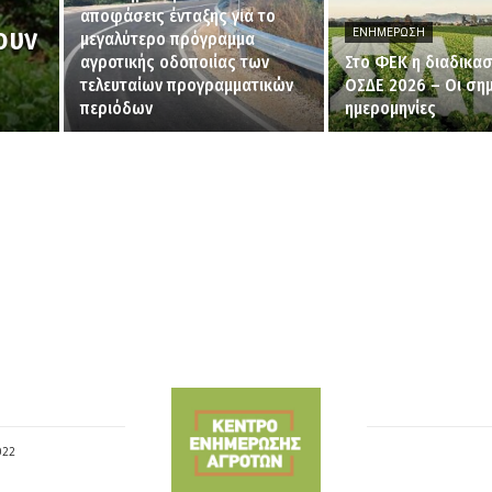
αποφάσεις ένταξης για το
ουν
ΕΝΗΜΈΡΩΣΗ
μεγαλύτερο πρόγραμμα
αγροτικής οδοποιίας των
Στο ΦΕΚ η διαδικασ
τελευταίων προγραμματικών
ΟΣΔΕ 2026 – Οι σημ
περιόδων
ημερομηνίες
022