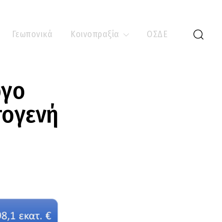
Γεωπονικά
Κοινοπραξία
ΟΣΔΕ
ργο
τογενή
.