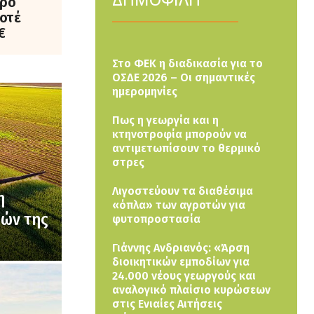
ερο
οτέ
€
Στο ΦΕΚ η διαδικασία για το
ΟΣΔΕ 2026 – Οι σημαντικές
ημερομηνίες
Πως η γεωργία και η
κτηνοτροφία μπορούν να
αντιμετωπίσουν το θερμικό
στρες
Λιγοστεύουν τα διαθέσιμα
η
«όπλα» των αγροτών για
μών της
φυτοπροστασία
Γιάννης Ανδριανός: «Άρση
διοικητικών εμποδίων για
24.000 νέους γεωργούς και
αναλογικό πλαίσιο κυρώσεων
στις Ενιαίες Αιτήσεις