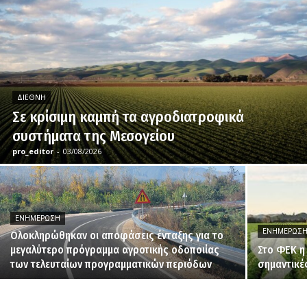
ΔΙΕΘΝΉ
Σε κρίσιμη καμπή τα αγροδιατροφικά
συστήματα της Μεσογείου
pro_editor
-
03/08/2026
ΕΝΗΜΈΡΩΣΗ
ΕΝΗΜΈΡΩΣ
Ολοκληρώθηκαν οι αποφάσεις ένταξης για το
μεγαλύτερο πρόγραμμα αγροτικής οδοποιίας
Στο ΦΕΚ η
των τελευταίων προγραμματικών περιόδων
σημαντικέ