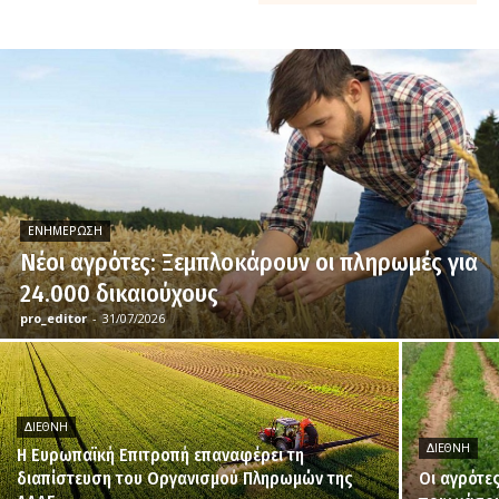
ΕΝΗΜΈΡΩΣΗ
Νέοι αγρότες: Ξεμπλοκάρουν οι πληρωμές για
24.000 δικαιούχους
pro_editor
-
31/07/2026
ΔΙΕΘΝΉ
ΔΙΕΘΝΉ
H Ευρωπαϊκή Επιτροπή επαναφέρει τη
διαπίστευση του Οργανισμού Πληρωμών της
Οι αγρότε