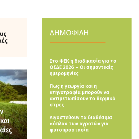
ΔΗΜΟΦΙΛΗ
ους
κές
Στο ΦΕΚ η διαδικασία για το
ΟΣΔΕ 2026 – Οι σημαντικές
ημερομηνίες
Πως η γεωργία και η
κτηνοτροφία μπορούν να
αντιμετωπίσουν το θερμικό
στρες
ών
Λιγοστεύουν τα διαθέσιμα
και
«όπλα» των αγροτών για
αίες
φυτοπροστασία