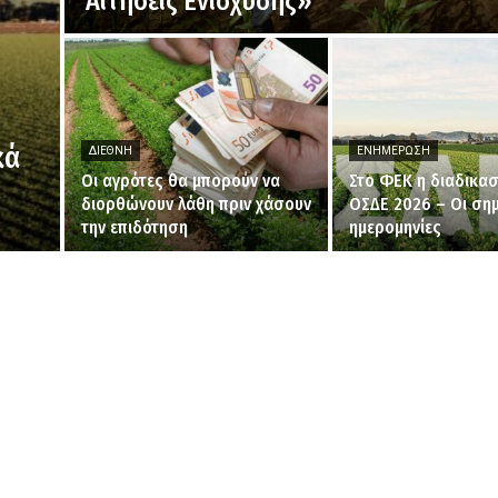
Αιτήσεις Ενίσχυσης»
κά
ΔΙΕΘΝΉ
ΕΝΗΜΈΡΩΣΗ
Οι αγρότες θα μπορούν να
Στο ΦΕΚ η διαδικασ
διορθώνουν λάθη πριν χάσουν
ΟΣΔΕ 2026 – Οι σημ
την επιδότηση
ημερομηνίες