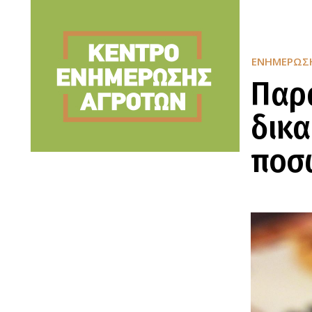
ΕΝΗΜΈΡΩΣ
Παρ
δικα
ποσ