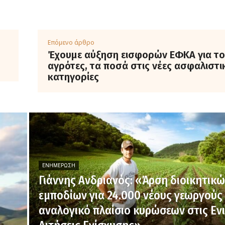
Επόμενο άρθρο
Έχουμε αύξηση εισφορών ΕΦΚΑ για τ
αγρότες, τα ποσά στις νέες ασφαλιστι
κατηγορίες
ΕΝΗΜΈΡΩΣΗ
Γιάννης Ανδριανός: «Άρση διοικητικ
εμποδίων για 24.000 νέους γεωργούς 
αναλογικό πλαίσιο κυρώσεων στις Ενι