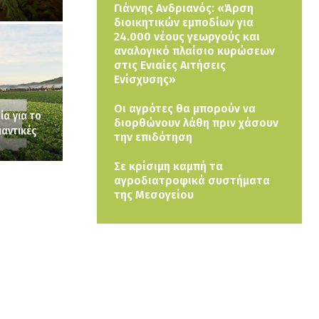
Γιάννης Ανδριανός: «Άρση
διοικητικών εμποδίων για
24.000 νέους γεωργούς και
αναλογικό πλαίσιο κυρώσεων
στις Ενιαίες Αιτήσεις
Ενίσχυσης»
Οι αγρότες θα μπορούν να
ία για το
διορθώνουν λάθη πριν χάσουν
αντικές
την επιδότηση
Σε κρίσιμη καμπή τα
αγροδιατροφικά συστήματα
της Μεσογείου