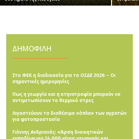
ΔΗΜΟΦΙΛΗ
Στο ΦΕΚ η διαδικασία για το ΟΣΔΕ 2026 – Οι
σημαντικές ημερομηνίες
Πως η γεωργία και η κτηνοτροφία μπορούν να
αντιμετωπίσουν το θερμικό στρες
Λιγοστεύουν τα διαθέσιμα «όπλα» των αγροτών
για φυτοπροστασία
Γιάννης Ανδριανός: «Άρση διοικητικών
εμποδίων για 24.000 νέους γεωργούς και