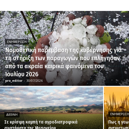
ΕΝΗΜΈΡΩΣΗ
Νομοθετική παρέμβαση της κυβέρνησης για
τη στήριξη των παραγωγών που επλήγησαν
από τα ακραία καιρικά φαινόμενα του
Ιουλίου 2026
pro_editor
-
30/07/2026
ΕΝΗΜΈΡΩΣ
ΔΙΕΘΝΉ
Σε κρίσιμη καμπή τα αγροδιατροφικά
Πως η γεω
συστήματα της Μεσογείου
αντιμετωπ