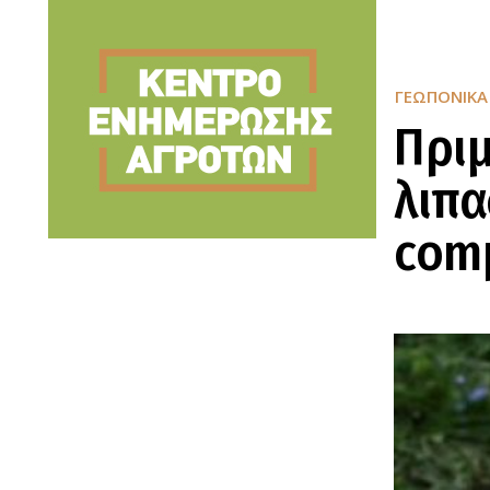
ΓΕΩΠΟΝΙΚΆ
Πριμ
λιπ
comp