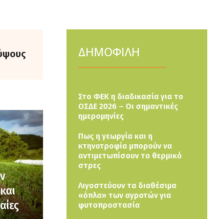
ΔΗΜΟΦΙΛΗ
ύψους
Στο ΦΕΚ η διαδικασία για το
ΟΣΔΕ 2026 – Οι σημαντικές
ημερομηνίες
Πως η γεωργία και η
κτηνοτροφία μπορούν να
αντιμετωπίσουν το θερμικό
στρες
ών
Λιγοστεύουν τα διαθέσιμα
και
«όπλα» των αγροτών για
αίες
φυτοπροστασία