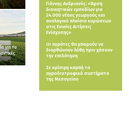
Γιάννης Ανδριανός: «Άρση
διοικητικών εμποδίων για
24.000 νέους γεωργούς και
αναλογικό πλαίσιο κυρώσεων
στις Ενιαίες Αιτήσεις
Ενίσχυσης»
Οι αγρότες θα μπορούν να
ία για το
διορθώνουν λάθη πριν χάσουν
αντικές
την επιδότηση
Σε κρίσιμη καμπή τα
αγροδιατροφικά συστήματα
της Μεσογείου