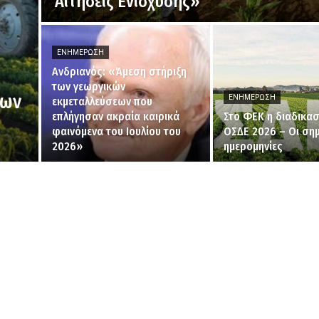
Αιτήσεις Ενίσχυσης»
ΕΝΗΜΈΡΩΣΗ
Ανδριανός: «Άμεση στήριξη
των γεωργικών
των
ΕΝΗΜΈΡΩΣΗ
εκμεταλλεύσεων που
επλήγησαν ακραία καιρικά
Στο ΦΕΚ η διαδικασ
φαινόμενα του Ιουλίου του
ΟΣΔΕ 2026 – Οι σημ
2026»
ημερομηνίες