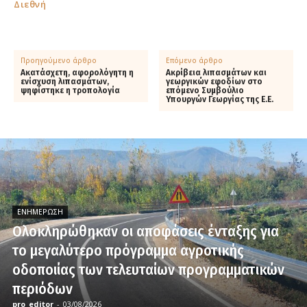
Διεθνή
Προηγούμενο άρθρο
Επόμενο άρθρο
Ακατάσχετη, αφορολόγητη η
Ακρίβεια λιπασμάτων και
ενίσχυση λιπασμάτων,
γεωργικών εφοδίων στο
ψηφίστηκε η τροπολογία
επόμενο Συμβούλιο
Υπουργών Γεωργίας της Ε.Ε.
ΕΝΗΜΈΡΩΣΗ
Ολοκληρώθηκαν οι αποφάσεις ένταξης για
το μεγαλύτερο πρόγραμμα αγροτικής
οδοποιίας των τελευταίων προγραμματικών
περιόδων
pro_editor
-
03/08/2026