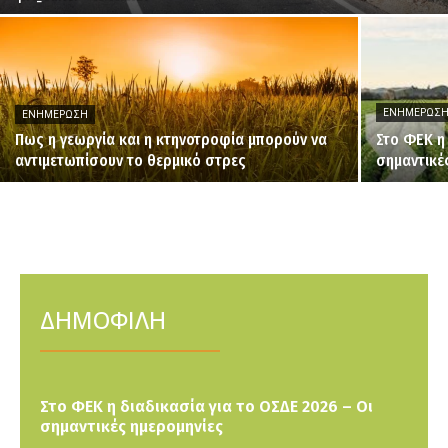
ΕΝΗΜΈΡΩΣ
ΕΝΗΜΈΡΩΣΗ
Πως η γεωργία και η κτηνοτροφία μπορούν να
Στο ΦΕΚ η
αντιμετωπίσουν το θερμικό στρες
σημαντικέ
ΔΗΜΟΦΙΛΗ
Στο ΦΕΚ η διαδικασία για το ΟΣΔΕ 2026 – Οι
σημαντικές ημερομηνίες