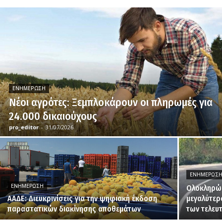
ΕΝΗΜΈΡΩΣΗ
Νέοι αγρότες: Ξεμπλοκάρουν οι πληρωμές για
24.000 δικαιούχους
pro_editor
-
31/07/2026
ΕΝΗΜΈΡΩΣ
ΕΝΗΜΈΡΩΣΗ
Ολοκληρώθ
ΑΑΔΕ: Διευκρινίσεις για την ψηφιακή έκδοση
μεγαλύτερ
παραστατικών διακίνησης αποθεμάτων
των τελευ