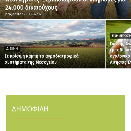
24.000 δικαιούχους
pro_editor
-
31/07/2026
ΕΝΗΜΈΡΩΣ
Γιάννης Α
ΔΙΕΘΝΉ
εμποδίων 
Σε κρίσιμη καμπή τα αγροδιατροφικά
αναλογικό
συστήματα της Μεσογείου
Αιτήσεις 
ΔΗΜΟΦΙΛΗ