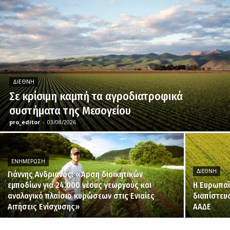
ΔΙΕΘΝΉ
Σε κρίσιμη καμπή τα αγροδιατροφικά
συστήματα της Μεσογείου
pro_editor
-
03/08/2026
ΕΝΗΜΈΡΩΣΗ
ΔΙΕΘΝΉ
Γιάννης Ανδριανός: «Άρση διοικητικών
εμποδίων για 24.000 νέους γεωργούς και
H Ευρωπαϊ
αναλογικό πλαίσιο κυρώσεων στις Ενιαίες
διαπίστευ
Αιτήσεις Ενίσχυσης»
ΑΑΔΕ