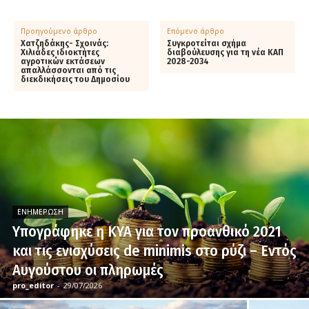
Προηγούμενο άρθρο
Επόμενο άρθρο
Χατζηδάκης- Σχοινάς:
Συγκροτείται σχήμα
Χιλιάδες ιδιοκτήτες
διαβούλευσης για τη νέα ΚΑΠ
αγροτικών εκτάσεων
2028-2034
απαλλάσσονται από τις
διεκδικήσεις του Δημοσίου
ΕΝΗΜΈΡΩΣΗ
Υπογράφηκε η ΚΥΑ για τον προανθικό 2021
και τις ενισχύσεις de minimis στο ρύζι – Εντός
Αυγούστου οι πληρωμές
pro_editor
-
29/07/2026