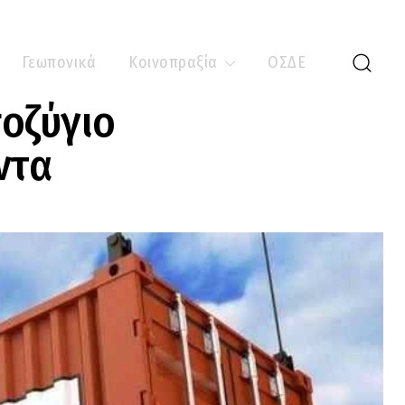
Γεωπονικά
Κοινοπραξία
ΟΣΔΕ
οζύγιο
ντα