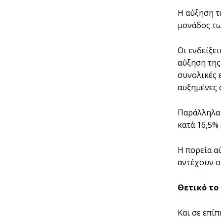
Η αύξηση τ
μονάδος τω
Οι ενδείξε
αύξηση της
συνολικές 
αυξημένες 
Παράλληλα 
κατά 16,5%
Η πορεία α
αντέχουν σ
Θετικό το
Και σε επί