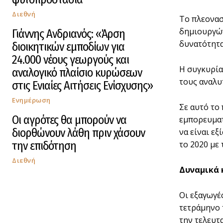
Διεθνή
Το πλεονασ
δημιουργών
Γιάννης Ανδριανός: «Άρση
δυνατότητα
διοικητικών εμποδίων για
24.000 νέους γεωργούς και
Η συγκυρία
αναλογικό πλαίσιο κυρώσεων
τους αναλυ
στις Ενιαίες Αιτήσεις Ενίσχυσης»
Ενημέρωση
Σε αυτό το 
Οι αγρότες θα μπορούν να
εμπορευματ
διορθώνουν λάθη πριν χάσουν
να είναι ε
την επιδότηση
το 2020 με 
Διεθνή
Δυναμικά 
Οι εξαγωγέ
τετράμηνο τ
την τελευτ