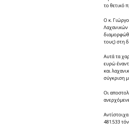
το θετικό 
Ο κ. Γιώργ
Λαχανικών 
διαμορφώθη
τους) στη δ
Αυτά τα χα
ευρώ έναντ
και λαχανι
σύγκριση μ
Οι αποστολ
ανερχόμενε
Αντίστοιχα
481.533 τόν