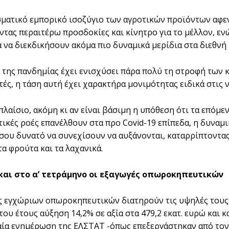
ματικό εμπορικό ισοζύγιο των αγροτικών προϊόντων αφε
τας περαιτέρω προσδοκίες και κίνητρο για το μέλλον, εν
 να διεκδικήσουν ακόμα πιο δυναμικά μερίδια στα διεθνή 
 της πανδημίας έχει ενισχύσει πάρα πολύ τη στροφή των 
τές, η τάση αυτή έχει χαρακτήρα μονιμότητας ειδικά στις 
πλαίσιο, ακόμη κι αν είναι βάσιμη η υπόθεση ότι τα επόμε
ικές ροές επανέλθουν στα προ Covid-19 επίπεδα, η δυναμικ
ξίσου δυνατό να συνεχίσουν να αυξάνονται, καταρρίπτοντας
τα φρούτα και τα λαχανικά.
και στο α’ τετράμηνο οι εξαγωγές οπωροκηπευτικών
ς εγχώριων οπωροκηπευτικών διατηρούν τις υψηλές τους
ου έτους αύξηση 14,2% σε αξία στα 479,2 εκατ. ευρώ και κ
αία ενημέρωση της ΕΛΣΤΑΤ -όπως επεξεργάστηκαν από τον 