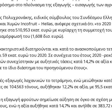
πρόσημο στο πλεόνασμα της εξαγωγής – εισαγωγής των αγ
ος Πολυχρονάκης, ειδικός σύμβουλος του Συνδέσμου Ελλ
και Χυμών Incofruit – Hellas, ανέφερε σχετικά ότι «το 20
κε στα 510,953 εκατ. ευρώ με κυρίαρχη τη συμμετοχή το
ιαμόρφωσή του (1,608 δισ. ευρώ).
ρακτηριστικά διατηρούνται και κατά το ανασκοπούμενο τε
ι 59 εκατ. ευρώ του 2020. Σε συνέχεια του έτους 2020 -
κών συνεχίστηκαν με αυξητικές τάσεις κατά 14,2% σε αξία 
ε το ίδιο διάστημα του προηγούμενου έτους».
ές-εξαγωγές λαχανικών το τετράμηνο, ενώ μειώθηκαν κατά 
ς σε 104.563 τόνους, αυξήθηκαν 12,2% σε αξία, με 95,5 εκ
 η εξαγωγή φρούτων σημείωσε αύξηση σε όγκο σε σχέση με
ους, ενώ η αξία αυξήθηκε κατά 14,7% και ανήλθε σε 383,72 