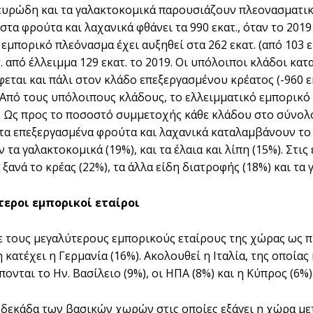
λευρώδη και τα γαλακτοκομικά παρουσιάζουν πλεονασματικό
τα φρούτα και λαχανικά φθάνει τα 990 εκατ., όταν το 2019 
εμπορικό πλεόνασμα έχει αυξηθεί στα 262 εκατ. (από 103 ε
τ. από έλλειμμα 129 εκατ. το 2019. Οι υπόλοιποι κλάδοι κ
εται και πάλι στον κλάδο επεξεργασμένου κρέατος (-960 εκα
. Από τους υπόλοιπους κλάδους, το ελλειμματικό εμπορικό
 Ως προς το ποσοστό συμμετοχής κάθε κλάδου στο σύνο
 τα επεξεργασμένα φρούτα και λαχανικά καταλαμβάνουν το
τα γαλακτοκομικά (19%), και τα έλαια και λίπη (15%). Στι
ξανά το κρέας (22%), τα άλλα είδη διατροφής (18%) και τα 
τεροι εμπορικοί εταίροι
ε τους μεγαλύτερους εμπορικούς εταίρους της χώρας ως πρ
 κατέχει η Γερμανία (16%). Ακολουθεί η Ιταλία, της οποία
πονται το Ην. Βασίλειο (9%), οι ΗΠΑ (8%) και η Κύπρος (6%)
δεκάδα των βασικών χωρών στις οποίες εξάγει η χώρα με