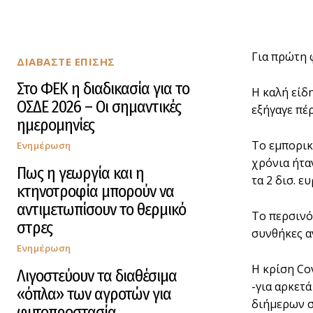
Για πρώτη 
ΔΙΑΒΑΣΤΕ ΕΠΙΣΗΣ
Στο ΦΕΚ η διαδικασία για το
Η καλή είδ
ΟΣΔΕ 2026 – Οι σημαντικές
εξήγαγε πέ
ημερομηνίες
Το εμπορικ
Ενημέρωση
χρόνια ήταν
Πως η γεωργία και η
τα 2 δισ. ε
κτηνοτροφία μπορούν να
αντιμετωπίσουν το θερμικό
Το περσινό
στρες
συνθήκες α
Ενημέρωση
Η κρίση Co
Λιγοστεύουν τα διαθέσιμα
-για αρκετ
«όπλα» των αγροτών για
διήμερων 
φυτοπροστασία