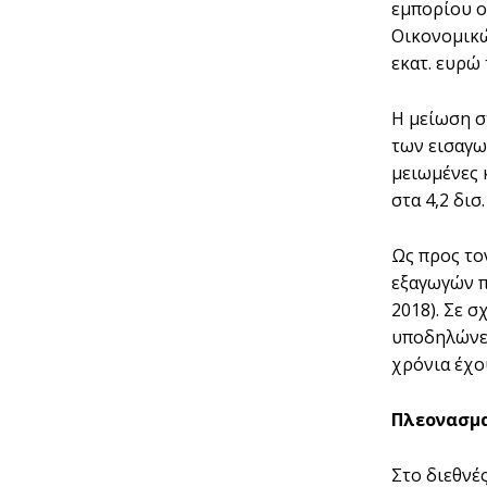
εμπορίου ο
Οικονομικώ
εκατ. ευρώ 
Η μείωση σ
των εισαγωγ
μειωμένες 
στα 4,2 δισ
Ως προς το
εξαγωγών π
2018). Σε σ
υποδηλώνει
χρόνια έχο
Πλεονασμα
Στο διεθνέ