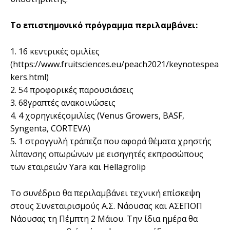
Το επιστημονικό πρόγραμμα περιλαμβάνει:
1. 16 κεντρικές ομιλίες
(https://www.fruitsciences.eu/peach2021/keynotespea
kers.html)
2. 54 προφορικές παρουσιάσεις
3. 68γραπτές ανακοινώσεις
4. 4 χορηγικέςομιλίες (Venus Growers, BASF,
Syngenta, CORTEVA)
5. 1 στρογγυλή τράπεζα που αφορά θέματα χρηστής
λίπανσης οπωρώνων με εισηγητές εκπροσώπους
των εταιρειών Yara και Hellagrolip
Το συνέδριο θα περιλαμβάνει τεχνική επίσκεψη
στους Συνεταιρισμούς Α.Σ. Νάουσας και ΑΣΕΠΟΠ
Νάουσας τη Πέμπτη 2 Μάιου. Την ίδια ημέρα θα