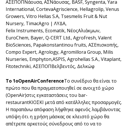
ΑΣΕΠΟΠΝάουσα, ΑΣΝάουσας, BASF, Syngenta, Yara
International, CortevaAgriscience, Hellagrolip, Venus
Growers, Vitro Hellas S.A, Tsesmelis Fruit & Nut
Nursery, TimacAgro | ΛΥΔΑ,
Felix Instruments, Ecomatik, ΝέοςΑλιάκμων,
EuroChem, Bayer, Q-CERT Ltd., AgroFresh, Valent
BioSciences, Papakonstantinou fruits, ΑΣΕπισκοπής,
Compo Expert, Agrology, Agromillora Group, Milis
Nurseries, Emphyton,ASPIS, Agrohellas S.A., Vitaplant,
Fitotechniki, ΑΣΕΠΟΠΒελβεντός, Δελκώφ
Το 1οOpenAirConference
Το συνέδριο θα είναι το
πρώτο που θα πραγματοποιηθεί σε ανοιχτό χώρο
(OpenAir)στις εγκαταστάσεις του bar-
restaurantΚΙΟΣΚΙ μετά από κατάλληλες προσαρμογές.
Η παραπάνω απόφαση λήφθηκε αφενός λαμβάνοντας
υπόψη ότι η χρήση μάσκας σε κλειστό χώρο θα
απέτρεπε αρκετούς σύνεδρους από το να το