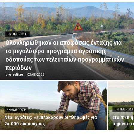
ΕΝΗΜΈΡΩΣΗ
Ολοκληρώθηκαν οι αποφάσεις ένταξης για
το μεγαλύτερο πρόγραμμα αγροτικής
οδοποιίας των τελευταίων προγραμματικών
περιόδων
pro_editor
-
03/08/2026
ΕΝΗΜΈΡΩΣ
ΕΝΗΜΈΡΩΣΗ
Νέοι αγρότες: Ξεμπλοκάρουν οι πληρωμές για
Στο ΦΕΚ η
24.000 δικαιούχους
σημαντικέ