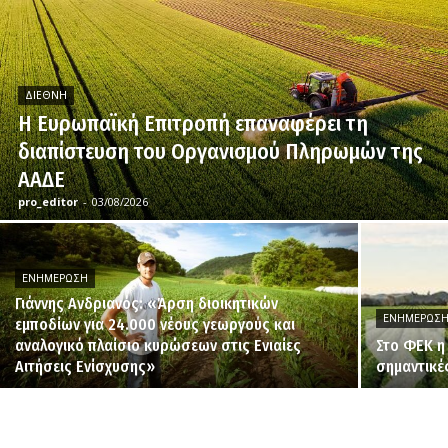
ΔΙΕΘΝΉ
H Ευρωπαϊκή Επιτροπή επαναφέρει τη
διαπίστευση του Οργανισμού Πληρωμών της
ΑΑΔΕ
pro_editor
-
03/08/2026
ΕΝΗΜΈΡΩΣΗ
Γιάννης Ανδριανός: «Άρση διοικητικών
ΕΝΗΜΈΡΩΣ
εμποδίων για 24.000 νέους γεωργούς και
αναλογικό πλαίσιο κυρώσεων στις Ενιαίες
Στο ΦΕΚ η
Αιτήσεις Ενίσχυσης»
σημαντικέ