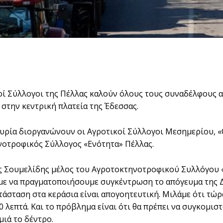
οί Σύλλογοι της Πέλλας καλούν όλους τους συναδέλφους 
, στην κεντρική πλατεία της Έδεσσας.
υρία διοργανώνουν οι Αγροτικοί Σύλλογοι Μεσημερίου, 
οτροφικός Σύλλογος «Ενότητα» Πέλλας.
ης Σουμελίδης μέλος του Αγροτοκτηνοτροφικού Συλλόγου «
ε να πραγματοποιήσουμε συγκέντρωση το απόγευμα της Δευ
ατάσταση στα κεράσια είναι απογοητευτική. Μιλάμε ότι τώρ
0 λεπτά. Και το πρόβλημα είναι ότι θα πρέπει να συγκομισ
ημιά το δέντρο.