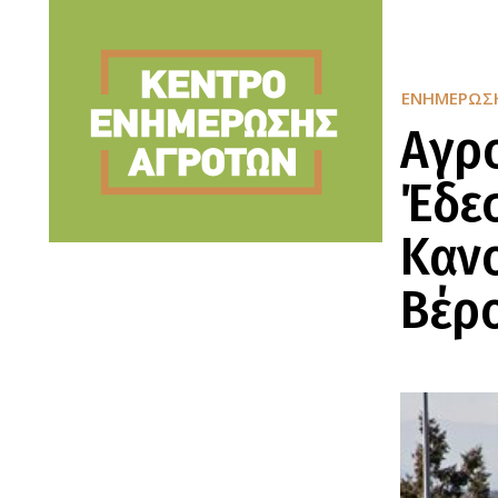
ΕΝΗΜΈΡΩΣ
Αγρ
Έδεσ
Κανο
Βέρ