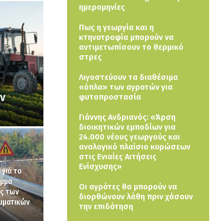
ημερομηνίες
Πως η γεωργία και η
κτηνοτροφία μπορούν να
αντιμετωπίσουν το θερμικό
στρες
Λιγοστεύουν τα διαθέσιμα
«όπλα» των αγροτών για
ων
φυτοπροστασία
Γιάννης Ανδριανός: «Άρση
διοικητικών εμποδίων για
24.000 νέους γεωργούς και
αναλογικό πλαίσιο κυρώσεων
στις Ενιαίες Αιτήσεις
Ενίσχυσης»
για το
αμμα
Οι αγρότες θα μπορούν να
ας των
διορθώνουν λάθη πριν χάσουν
μματικών
την επιδότηση