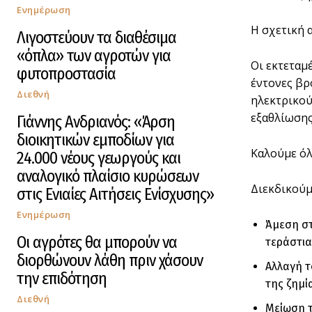
Ενημέρωση
Η σχετική 
Λιγοστεύουν τα διαθέσιμα
«όπλα» των αγροτών για
Οι εκτεταμ
φυτοπροστασία
έντονες βρ
Διεθνή
ηλεκτρικού
εξαθλίωσης
Γιάννης Ανδριανός: «Άρση
διοικητικών εμποδίων για
Καλούμε όλ
24.000 νέους γεωργούς και
αναλογικό πλαίσιο κυρώσεων
Διεκδικούμ
στις Ενιαίες Αιτήσεις Ενίσχυσης»
Ενημέρωση
Άμεση στ
Οι αγρότες θα μπορούν να
τεράστια
διορθώνουν λάθη πριν χάσουν
Αλλαγή τ
την επιδότηση
της ζημί
Διεθνή
Μείωση τ