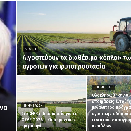
ΔΙΕΘΝΉ
Λιγοστεύουν τα διαθέσιμα «όπλα» τ
αγροτών για φυτοπροστασία
ΕΝΗΜΈΡΩΣΗ
Ολοκληρώθηκαν οι
αποφάσεις ένταξης 
ενα
ΕΝΗΜΈΡΩΣΗ
μεγαλύτερο πρόγρ
Στο ΦΕΚ η διαδικασία για το
αγροτικής οδοποιί
ΟΣΔΕ 2026 – Οι σημαντικές
τελευταίων προγρα
ημερομηνίες
περιόδων