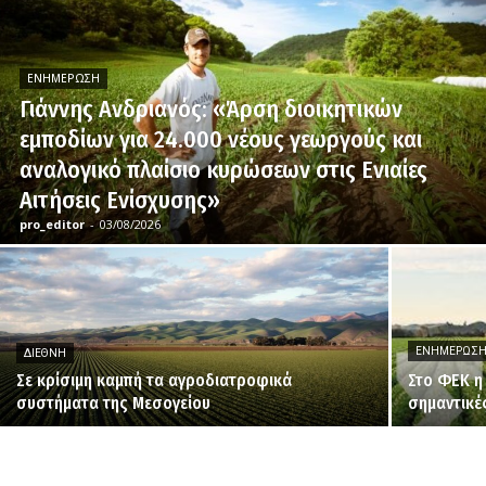
ΕΝΗΜΈΡΩΣΗ
Γιάννης Ανδριανός: «Άρση διοικητικών
εμποδίων για 24.000 νέους γεωργούς και
αναλογικό πλαίσιο κυρώσεων στις Ενιαίες
Αιτήσεις Ενίσχυσης»
pro_editor
-
03/08/2026
ΕΝΗΜΈΡΩΣ
ΔΙΕΘΝΉ
Σε κρίσιμη καμπή τα αγροδιατροφικά
Στο ΦΕΚ η
συστήματα της Μεσογείου
σημαντικέ