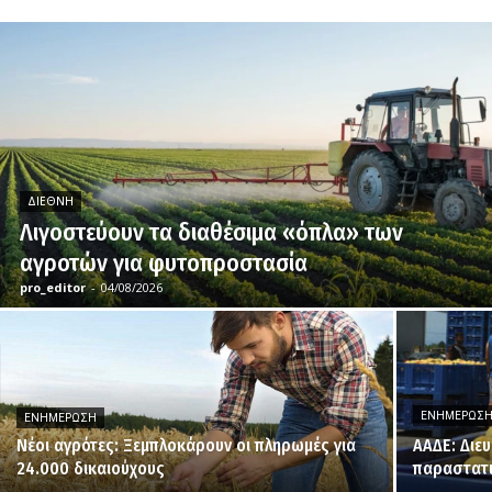
ΔΙΕΘΝΉ
Λιγοστεύουν τα διαθέσιμα «όπλα» των
αγροτών για φυτοπροστασία
pro_editor
-
04/08/2026
ΕΝΗΜΈΡΩΣ
ΕΝΗΜΈΡΩΣΗ
Νέοι αγρότες: Ξεμπλοκάρουν οι πληρωμές για
ΑΑΔΕ: Διε
24.000 δικαιούχους
παραστατι