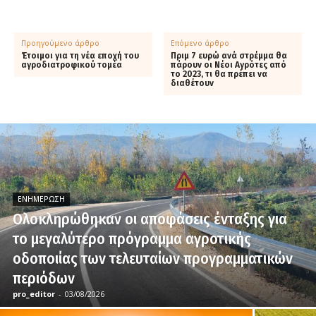
Προηγούμενο άρθρο
Επόμενο άρθρο
Έτοιμοι για τη νέα εποχή του
Πριμ 7 ευρώ ανά στρέμμα θα
αγροδιατροφικού τομέα
πάρουν οι Νέοι Αγρότες από
το 2023, τι θα πρέπει να
διαθέτουν
ΕΝΗΜΈΡΩΣΗ
Ολοκληρώθηκαν οι αποφάσεις ένταξης για
το μεγαλύτερο πρόγραμμα αγροτικής
οδοποιίας των τελευταίων προγραμματικών
περιόδων
pro_editor
-
03/08/2026