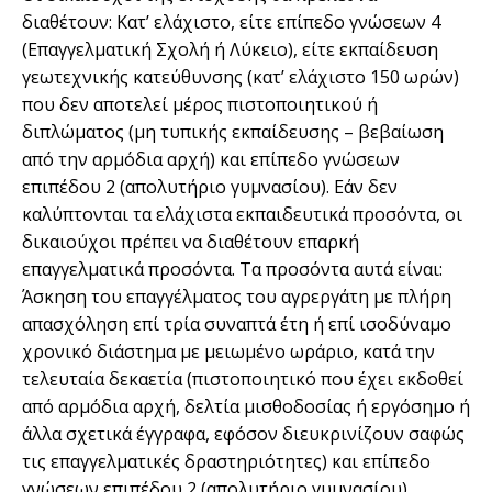
διαθέτουν: Κατ’ ελάχιστο, είτε επίπεδο γνώσεων 4
(Επαγγελµατική Σχολή ή Λύκειο), είτε εκπαίδευση
γεωτεχνικής κατεύθυνσης (κατ’ ελάχιστο 150 ωρών)
που δεν αποτελεί µέρος πιστοποιητικού ή
διπλώµατος (µη τυπικής εκπαίδευσης – βεβαίωση
από την αρµόδια αρχή) και επίπεδο γνώσεων
επιπέδου 2 (απολυτήριο γυµνασίου). Εάν δεν
καλύπτονται τα ελάχιστα εκπαιδευτικά προσόντα, οι
δικαιούχοι πρέπει να διαθέτουν επαρκή
επαγγελµατικά προσόντα. Τα προσόντα αυτά είναι:
Άσκηση του επαγγέλµατος του αγρεργάτη µε πλήρη
απασχόληση επί τρία συναπτά έτη ή επί ισοδύναµο
χρονικό διάστηµα µε µειωµένο ωράριο, κατά την
τελευταία δεκαετία (πιστοποιητικό που έχει εκδοθεί
από αρµόδια αρχή, δελτία µισθοδοσίας ή εργόσηµο ή
άλλα σχετικά έγγραφα, εφόσον διευκρινίζουν σαφώς
τις επαγγελµατικές δραστηριότητες) και επίπεδο
γνώσεων επιπέδου 2 (απολυτήριο γυµνασίου).