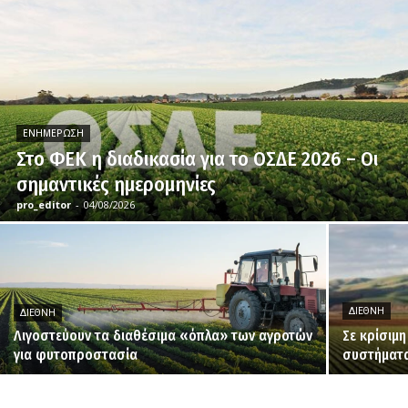
ΕΝΗΜΈΡΩΣΗ
Στο ΦΕΚ η διαδικασία για το ΟΣΔΕ 2026 – Οι
σημαντικές ημερομηνίες
pro_editor
-
04/08/2026
ΔΙΕΘΝΉ
ΔΙΕΘΝΉ
Λιγοστεύουν τα διαθέσιμα «όπλα» των αγροτών
Σε κρίσιμ
για φυτοπροστασία
συστήματα